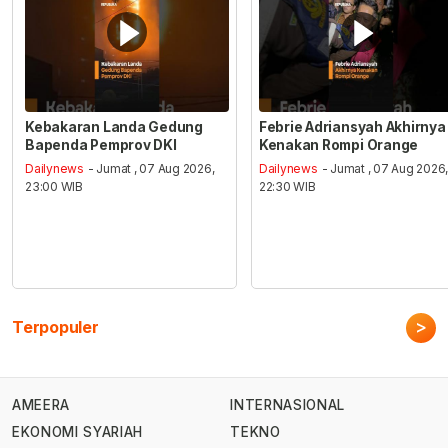
Kebakaran Landa Gedung
Febrie Adriansyah Akhirnya
Bapenda Pemprov DKI
Kenakan Rompi Orange
Dailynews
- Jumat , 07 Aug 2026,
Dailynews
- Jumat , 07 Aug 2026
23:00 WIB
22:30 WIB
>
Terpopuler
AMEERA
INTERNASIONAL
EKONOMI SYARIAH
TEKNO