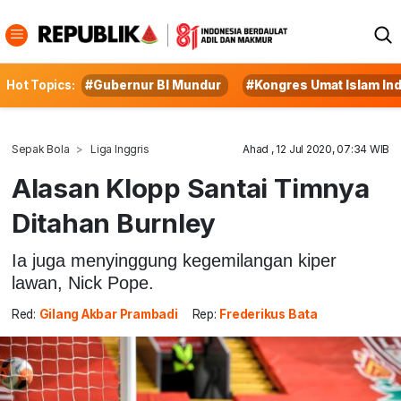
Hot Topics:
#Gubernur BI Mundur
#Kongres Umat Islam In
Sepak Bola
Liga Inggris
Ahad , 12 Jul 2020, 07:34 WIB
Alasan Klopp Santai Timnya
Ditahan Burnley
Ia juga menyinggung kegemilangan kiper
lawan, Nick Pope.
Red:
Gilang Akbar Prambadi
Rep:
Frederikus Bata