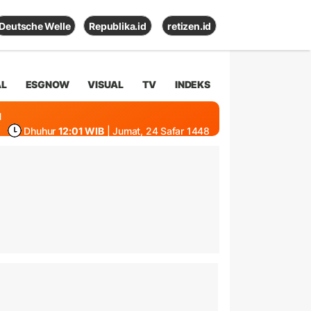
Deutsche Welle
Republika.id
retizen.id
AL
ESGNOW
VISUAL
TV
INDEKS
1
Dhuhur
12:01 WIB
| Jumat, 24 Safar 1448