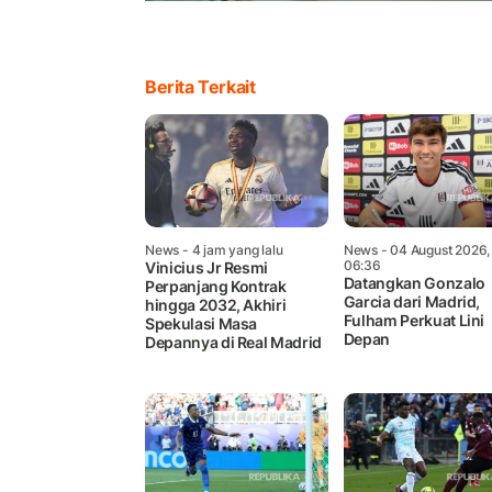
Berita Terkait
News
- 4 jam yang lalu
News
- 04 August 2026,
06:36
Vinicius Jr Resmi
Datangkan Gonzalo
Perpanjang Kontrak
Garcia dari Madrid,
hingga 2032, Akhiri
Fulham Perkuat Lini
Spekulasi Masa
Depan
Depannya di Real Madrid