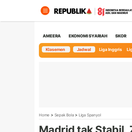
AMEERA
EKONOMI SYARIAH
SKOR
Klasemen
Jadwal
Liga Inggris
Lig
>
>
Home
Sepak Bola
Liga Spanyol
Madrid tak Stabil,