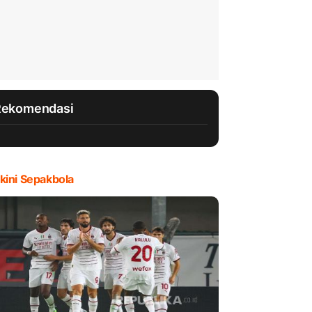
Rekomendasi
kini Sepakbola