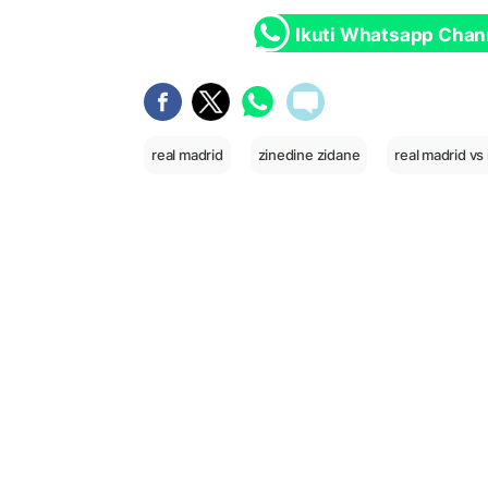
Ikuti Whatsapp Chan
real madrid
zinedine zidane
real madrid vs 