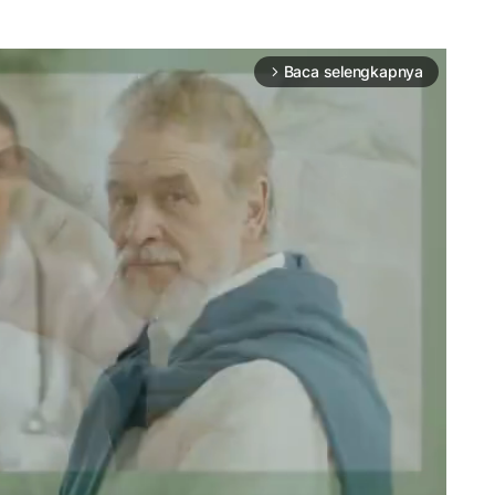
Baca selengkapnya
arrow_forward_ios