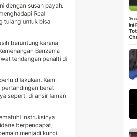
ini dengan susah payah.
 menghadapi Real
Selas
g tulang untuk bisa
Ini
Tot
Ch
asih beruntung karena
. Kemenangan Benzema
wat tendangan penalti di
erlu dilakukan. Kami
pertandingan berat
a seperti dilansir laman
ematuhi instruksinya
Zidane berpendapat,
pemain menjadi kunci