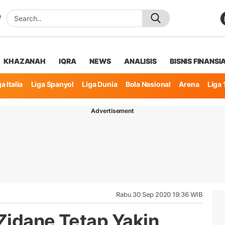
KHAZANAH
IQRA
NEWS
ANALISIS
BISNIS FINANSI
a Italia
Liga Spanyol
Liga Dunia
Bola Nasional
Arena
Liga 
Advertisement
Rabu 30 Sep 2020 19:36 WIB
 Zidane Tetap Yakin