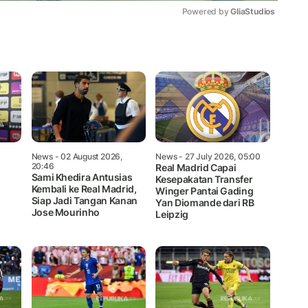
Powered by 
GliaStudios
Mute
News
- 02 August 2026,
News
- 27 July 2026, 05:00
20:46
Real Madrid Capai
Sami Khedira Antusias
Kesepakatan Transfer
Kembali ke Real Madrid,
Winger Pantai Gading
Siap Jadi Tangan Kanan
Yan Diomande dari RB
Jose Mourinho
Leipzig