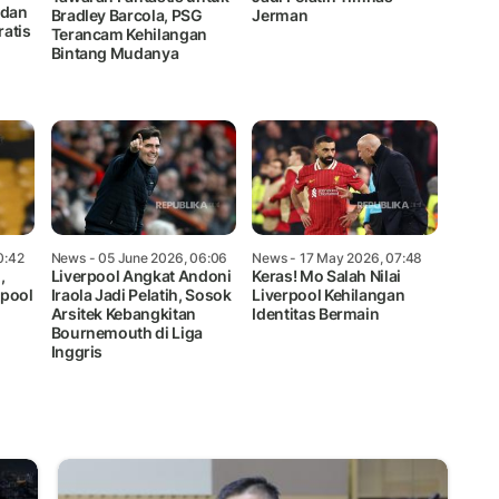
rdan
Bradley Barcola, PSG
Jerman
atis
Terancam Kehilangan
Bintang Mudanya
0:42
News
- 05 June 2026, 06:06
News
- 17 May 2026, 07:48
,
Liverpool Angkat Andoni
Keras! Mo Salah Nilai
rpool
Iraola Jadi Pelatih, Sosok
Liverpool Kehilangan
Arsitek Kebangkitan
Identitas Bermain
Bournemouth di Liga
Inggris