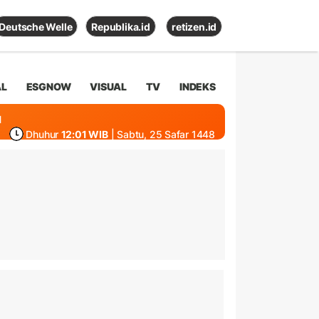
Deutsche Welle
Republika.id
retizen.id
AL
ESGNOW
VISUAL
TV
INDEKS
1
Dhuhur
12:01 WIB
| Sabtu, 25 Safar 1448