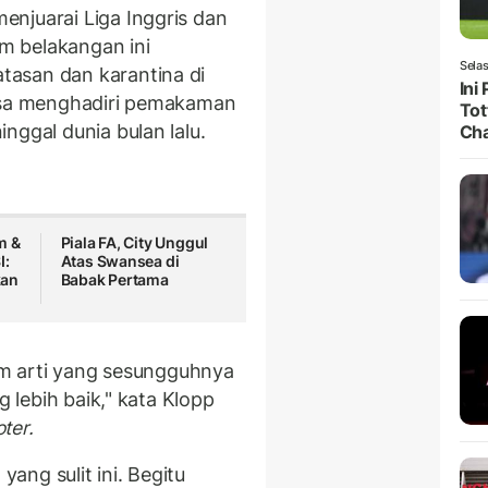
menjuarai Liga Inggris dan
m belakangan ini
Selas
asan dan karantina di
Ini
bisa menghadiri pemakaman
Tot
nggal dunia bulan lalu.
Ch
m &
Piala FA, City Unggul
I:
Atas Swansea di
kan
Babak Pertama
lam arti yang sesungguhnya
g lebih baik," kata Klopp
ter.
ng sulit ini. Begitu