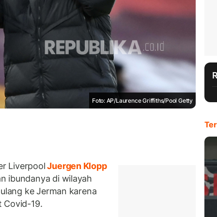
Foto: AP/Laurence Griffiths/Pool Getty
Ter
r Liverpool
Juergen Klopp
n ibundanya di wilayah
 pulang ke Jerman karena
 Covid-19.