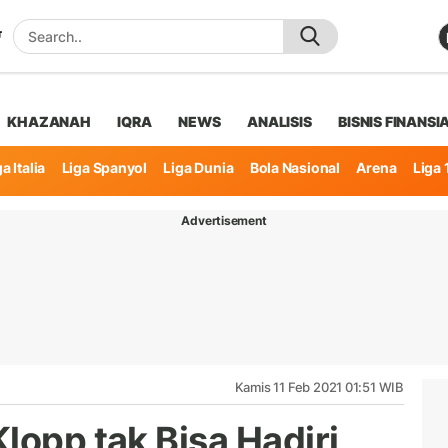
KHAZANAH
IQRA
NEWS
ANALISIS
BISNIS FINANSI
a Italia
Liga Spanyol
Liga Dunia
Bola Nasional
Arena
Liga 
Advertisement
Kamis 11 Feb 2021 01:51 WIB
lopp tak Bisa Hadiri