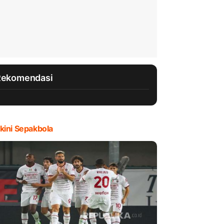
Rekomendasi
kini Sepakbola