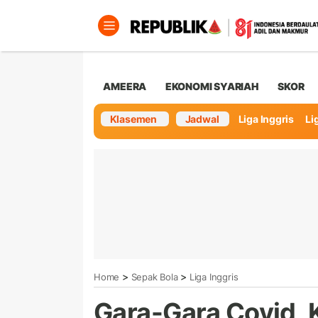
AMEERA
EKONOMI SYARIAH
SKOR
Klasemen
Jadwal
Liga Inggris
Lig
>
>
Home
Sepak Bola
Liga Inggris
Gara-Gara Covid, K