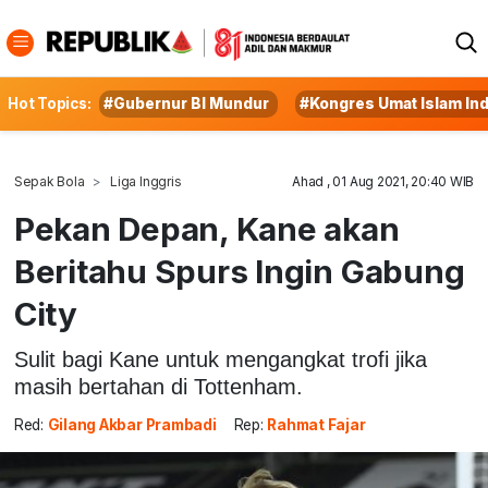
Hot Topics:
#Gubernur BI Mundur
#Kongres Umat Islam In
Sepak Bola
Liga Inggris
Ahad , 01 Aug 2021, 20:40 WIB
Pekan Depan, Kane akan
Beritahu Spurs Ingin Gabung
City
Sulit bagi Kane untuk mengangkat trofi jika
masih bertahan di Tottenham.
Red:
Gilang Akbar Prambadi
Rep:
Rahmat Fajar