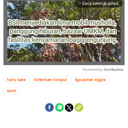
Baca selengkapnya
arrow_forward_ios
Powered by 
GliaStudios
harry kane
tottenham hotspur
liga primer inggris
Mute
spurs