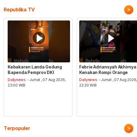
>
Republika TV
Kebakaran Landa Gedung
Febrie Adriansyah Akhirnya
Bapenda Pemprov DKI
Kenakan Rompi Orange
Dailynews
- Jumat , 07 Aug 2026,
Dailynews
- Jumat , 07 Aug 2026
23:00 WIB
22:30 WIB
>
Terpopuler