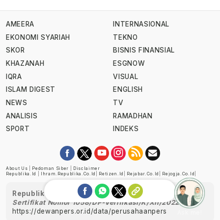
AMEERA
INTERNASIONAL
EKONOMI SYARIAH
TEKNO
SKOR
BISNIS FINANSIAL
KHAZANAH
ESGNOW
IQRA
VISUAL
ISLAM DIGEST
ENGLISH
NEWS
TV
ANALISIS
RAMADHAN
SPORT
INDEKS
About Us
|
Pedoman Siber
|
Disclaimer
Republika.id
|
Ihram.republika.co.id
|
Retizen.id
|
Rejabar.co.id
|
Rejogja.co.id
|
Republika telah diverifikasi oleh Dewan Pers
Sertifikat Nomor 1058/DP-Verifikasi/K/XII/2022
https://dewanpers.or.id/data/perusahaanpers
Ask me!