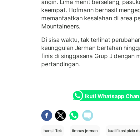
angin. Lima menit berselang, pasuk
keempat. Hofmann berhasil mengeco
memanfaatkan kesalahan di area p
Mountaineers.
Di sisa waktu, tak terlihat perubaha
keunggulan Jerman bertahan hingga
finis di singgasana Grup J dengan m
pertandingan.
Ikuti Whatsapp Chan
hansi flick
timnas jerman
kualifikasi piala d