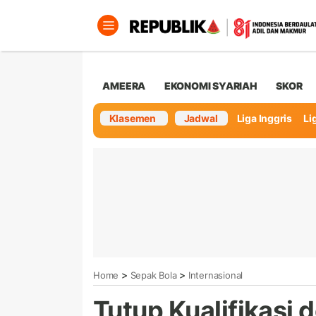
AMEERA
EKONOMI SYARIAH
SKOR
Klasemen
Jadwal
Liga Inggris
Lig
>
>
Home
Sepak Bola
Internasional
Tutup Kualifikasi