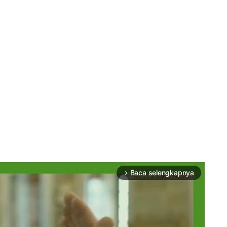
Baca selengkapnya
arrow_forward_ios