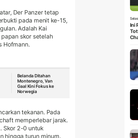
atar, Der Panzer tetap
Selas
erbukti pada menit ke-15,
Ini
lan. Adalah Kai
Tot
papan skor setelah
Ch
s Hofmann.
Belanda Ditahan
Montenegro, Van
Gaal Kini Fokus ke
Norwegia
ncarkan tekanan. Pada
chaft memperlebar jarak.
n. Skor 2-0 untuk
an hingga turun minum.