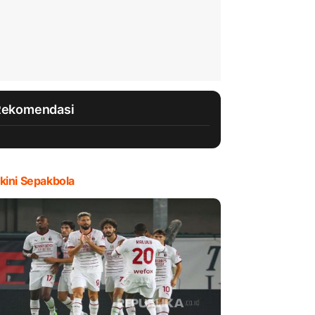
Rekomendasi
kini Sepakbola