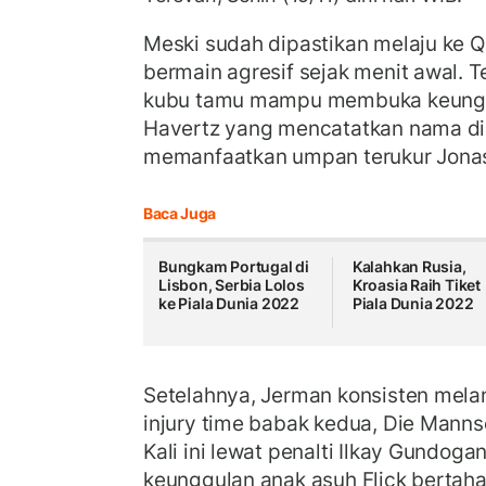
Meski sudah dipastikan melaju ke Q
bermain agresif sejak menit awal. T
kubu tamu mampu membuka keunggu
Havertz yang mencatatkan nama di 
memanfaatkan umpan terukur Jona
Baca Juga
Bungkam Portugal di
Kalahkan Rusia,
Lisbon, Serbia Lolos
Kroasia Raih Tiket
ke Piala Dunia 2022
Piala Dunia 2022
Setelahnya, Jerman konsisten mela
injury time babak kedua, Die Manns
Kali ini lewat penalti Ilkay Gundoga
keunggulan anak asuh Flick bertah