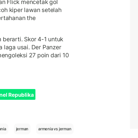
an Flick mencetak gol
h kiper lawan setelah
ertahanan the
n berarti. Skor 4-1 untuk
 laga usai. Der Panzer
engoleksi 27 poin dari 10
nel Republika
unia
jerman
armenia vs jerman