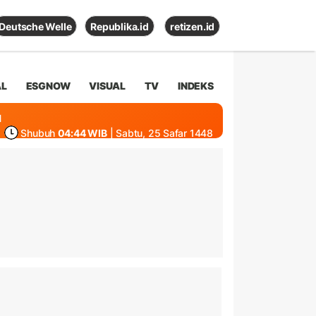
Deutsche Welle
Republika.id
retizen.id
AL
ESGNOW
VISUAL
TV
INDEKS
1
Shubuh
04:44 WIB
| Sabtu, 25 Safar 1448