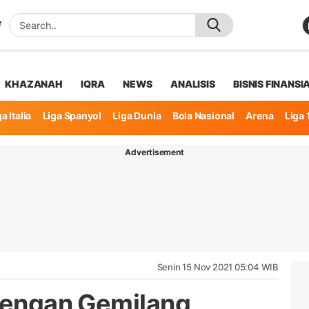
KHAZANAH
IQRA
NEWS
ANALISIS
BISNIS FINANSI
a Italia
Liga Spanyol
Liga Dunia
Bola Nasional
Arena
Liga 
Advertisement
Senin 15 Nov 2021 05:04 WIB
 dengan Gemilang,