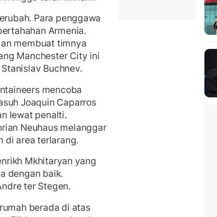
 berubah. Para penggawa
 pertahahan Armenia.
ogan membuat timnya
ng Manchester City ini
, Stanislav Buchnev.
ountaineers mencoba
asuh Joaquin Caparros
 lewat penalti.
orian Neuhaus melanggar
di area terlarang.
Henrikh Mkhitaryan yang
a dengan baik.
ndre ter Stegen.
 rumah berada di atas