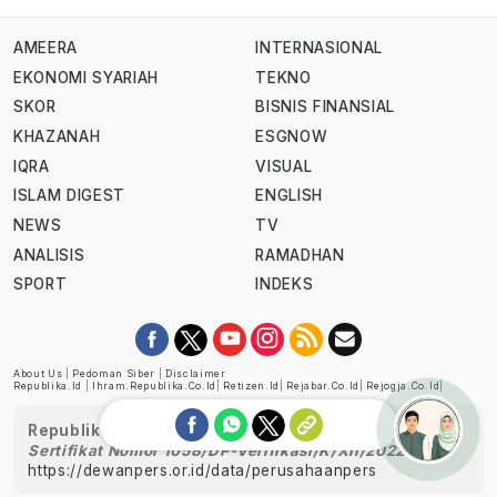
AMEERA
INTERNASIONAL
EKONOMI SYARIAH
TEKNO
SKOR
BISNIS FINANSIAL
KHAZANAH
ESGNOW
IQRA
VISUAL
ISLAM DIGEST
ENGLISH
NEWS
TV
ANALISIS
RAMADHAN
SPORT
INDEKS
About Us
|
Pedoman Siber
|
Disclaimer
Republika.id
|
Ihram.republika.co.id
|
Retizen.id
|
Rejabar.co.id
|
Rejogja.co.id
|
Republika telah diverifikasi oleh Dewan Pers
Sertifikat Nomor 1058/DP-Verifikasi/K/XII/2022
https://dewanpers.or.id/data/perusahaanpers
Ask me!