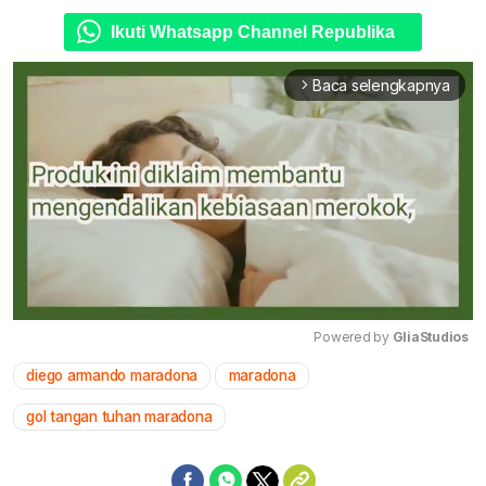
Ikuti Whatsapp Channel Republika
Baca selengkapnya
arrow_forward_ios
Powered by 
GliaStudios
diego armando maradona
maradona
Mute
gol tangan tuhan maradona