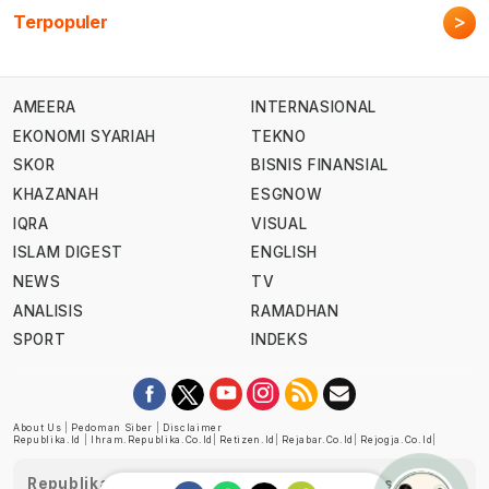
>
Terpopuler
AMEERA
INTERNASIONAL
EKONOMI SYARIAH
TEKNO
SKOR
BISNIS FINANSIAL
KHAZANAH
ESGNOW
IQRA
VISUAL
ISLAM DIGEST
ENGLISH
NEWS
TV
ANALISIS
RAMADHAN
SPORT
INDEKS
About Us
|
Pedoman Siber
|
Disclaimer
Republika.id
|
Ihram.republika.co.id
|
Retizen.id
|
Rejabar.co.id
|
Rejogja.co.id
|
Republika telah diverifikasi oleh Dewan Pers