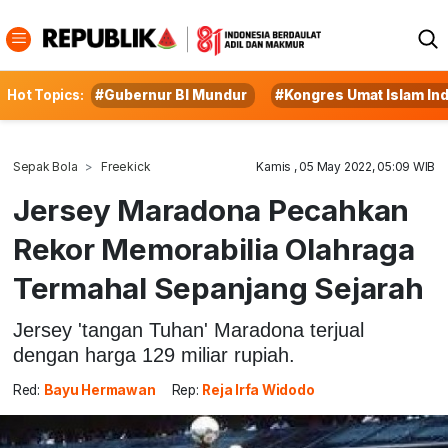
Hot Topics:
#Gubernur BI Mundur
#Kongres Umat Islam In
Sepak Bola
Freekick
Kamis , 05 May 2022, 05:09 WIB
Jersey Maradona Pecahkan
Rekor Memorabilia Olahraga
Termahal Sepanjang Sejarah
Jersey 'tangan Tuhan' Maradona terjual
dengan harga 129 miliar rupiah.
Red:
Bayu Hermawan
Rep:
Reja Irfa Widodo