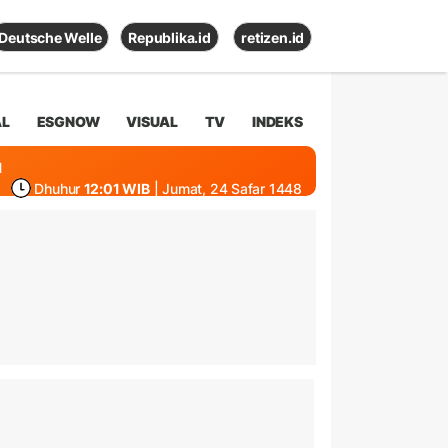
Deutsche Welle
Republika.id
retizen.id
AL
ESGNOW
VISUAL
TV
INDEKS
1
Dhuhur
12:01 WIB
| Jumat, 24 Safar 1448