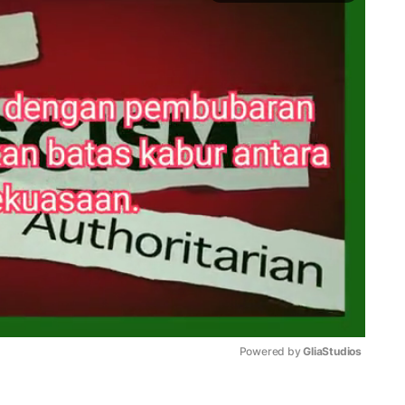
Powered by 
GliaStudios
Mute