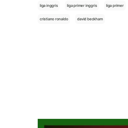
liga inggris
liga primer inggris
liga primer
cristiano ronaldo
david beckham