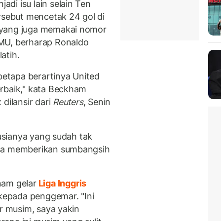
di isu lain selain Ten
rsebut mencetak 24 gol di
 yang juga memakai nomor
MU, berharap Ronaldo
atih.
 betapa berartinya United
rbaik," kata Beckham
 dilansir dari
Reuters
, Senin
 usianya yang sudah tak
isa memberikan sumbangsih
am gelar
Liga Inggris
epada penggemar. "Ini
ir musim, saya yakin