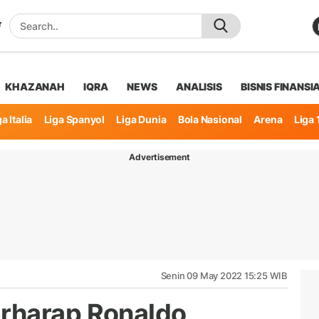
KHAZANAH
IQRA
NEWS
ANALISIS
BISNIS FINANSI
a Italia
Liga Spanyol
Liga Dunia
Bola Nasional
Arena
Liga 
Advertisement
Senin 09 May 2022 15:25 WIB
rharap Ronaldo