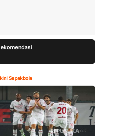
Rekomendasi
kini Sepakbola