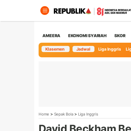
AMEERA
EKONOMI SYARIAH
SKOR
Klasemen
Jadwal
Liga Inggris
Lig
>
>
Home
Sepak Bola
Liga Inggris
David Beckham Be