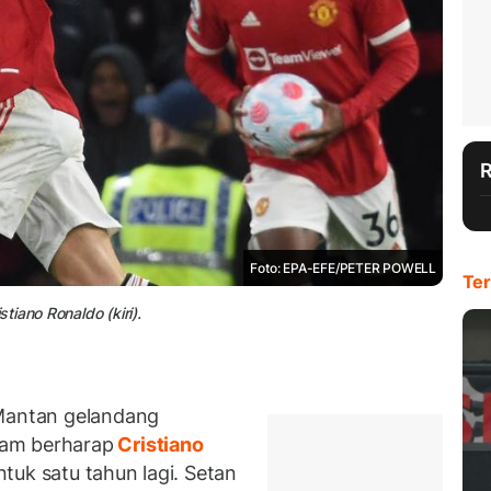
Foto: EPA-EFE/PETER POWELL
Ter
iano Ronaldo (kiri).
antan gelandang
ham berharap
Cristiano
tuk satu tahun lagi. Setan