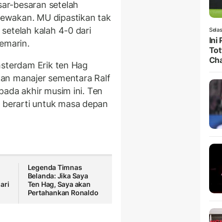
ar-besaran setelah
ewakan. MU dipastikan tak
setelah kalah 4-0 dari
Selas
Ini
emarin.
Tot
Ch
msterdam Erik ten Hag
an manajer sementara Ralf
pada akhir musim ini. Ten
berarti untuk masa depan
Legenda Timnas
Belanda: Jika Saya
ari
Ten Hag, Saya akan
Pertahankan Ronaldo