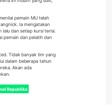
ena ini musim yang sulit,
menilai pemain MU telah
Rangnick. Ia mengatakan
alu dan setiap kursi terisi.
i pemain dan pelatih dan
ted. Tidak banyak tim yang
alui dalam beberapa tahun
ereka. Akan ada
hkan.
nel Republika