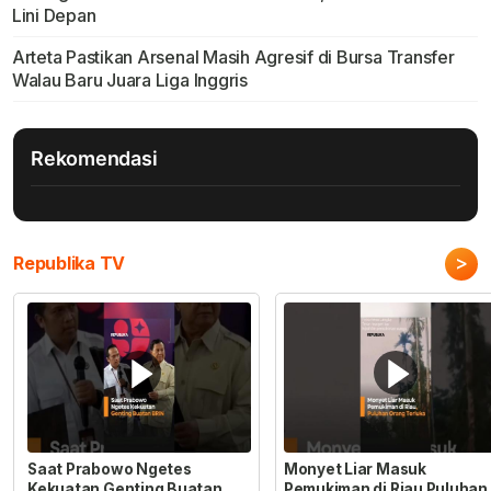
Lini Depan
Arteta Pastikan Arsenal Masih Agresif di Bursa Transfer
Walau Baru Juara Liga Inggris
Rekomendasi
>
Republika TV
Saat Prabowo Ngetes
Monyet Liar Masuk
Kekuatan Genting Buatan
Pemukiman di Riau Puluhan