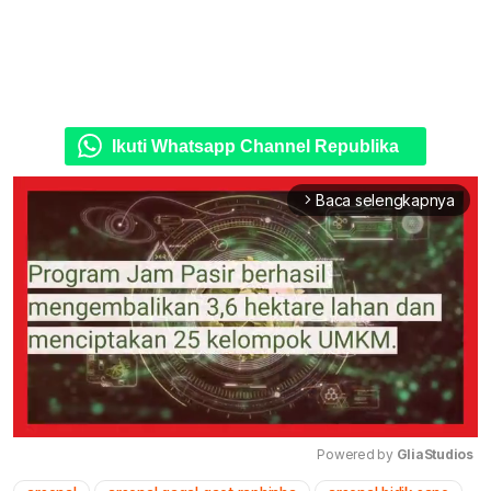
Ikuti Whatsapp Channel Republika
Baca selengkapnya
arrow_forward_ios
Powered by 
GliaStudios