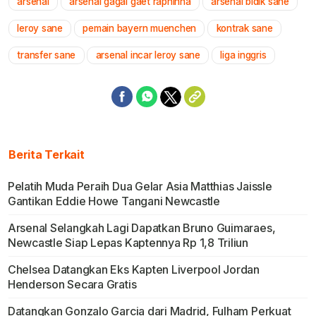
arsenal
arsenal gagal gaet raphinha
arsenal bidik sane
Mute
leroy sane
pemain bayern muenchen
kontrak sane
transfer sane
arsenal incar leroy sane
liga inggris
Berita Terkait
Pelatih Muda Peraih Dua Gelar Asia Matthias Jaissle
Gantikan Eddie Howe Tangani Newcastle
Arsenal Selangkah Lagi Dapatkan Bruno Guimaraes,
Newcastle Siap Lepas Kaptennya Rp 1,8 Triliun
Chelsea Datangkan Eks Kapten Liverpool Jordan
Henderson Secara Gratis
Datangkan Gonzalo Garcia dari Madrid, Fulham Perkuat