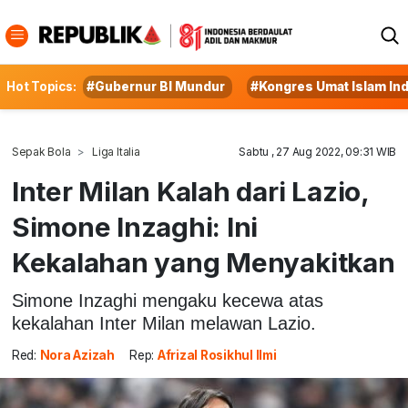
Hot Topics:
#Gubernur BI Mundur
#Kongres Umat Islam In
Sepak Bola
Liga Italia
Sabtu , 27 Aug 2022, 09:31 WIB
Inter Milan Kalah dari Lazio,
Simone Inzaghi: Ini
Kekalahan yang Menyakitkan
Simone Inzaghi mengaku kecewa atas
kekalahan Inter Milan melawan Lazio.
Red:
Nora Azizah
Rep:
Afrizal Rosikhul Ilmi