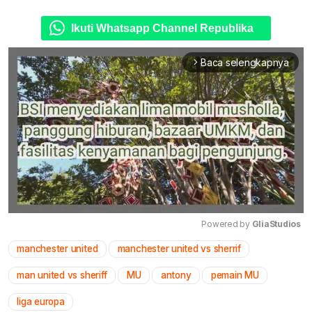
Ikuti Whatsapp Channel Republika
Baca selengkapnya
arrow_forward_ios
Powered by 
GliaStudios
manchester united
manchester united vs sherrif
Mute
man united vs sheriff
MU
antony
pemain MU
liga europa