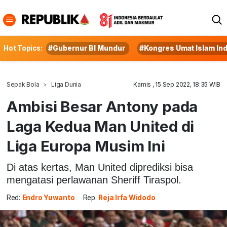
Hot Topics:
#Gubernur BI Mundur
#Kongres Umat Islam In
Sepak Bola
Liga Dunia
Kamis , 15 Sep 2022, 18:35 WIB
Ambisi Besar Antony pada
Laga Kedua Man United di
Liga Europa Musim Ini
Di atas kertas, Man United diprediksi bisa
mengatasi perlawanan Sheriff Tiraspol.
Red:
Endro Yuwanto
Rep:
Reja Irfa Widodo