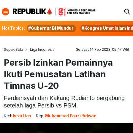
Hot Topics:
#Gubernur BI Mundur
#Kongres Umat Islam In
Sepak Bola
Liga Indonesia
Selasa , 14 Feb 2023, 05:47 WIB
Persib Izinkan Pemainnya
Ikuti Pemusatan Latihan
Timnas U-20
Ferdiansyah dan Kakang Rudianto bergabung
setelah laga Persib vs PSM.
Red:
Israr Itah
Rep:
Muhammad Fauzi Ridwan