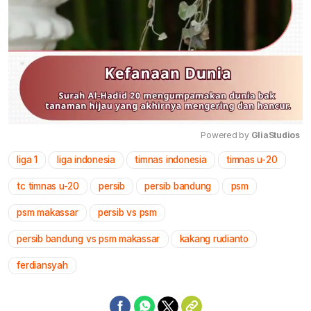
Powered by 
GliaStudios
liga 1
liga indonesia
timnas indonesia
timnas u-20
Mute
tc timnas u-20
persib
persib bandung
psm
psm makassar
persib vs psm
persib bandung vs psm makassar
kakang rudianto
ferdiansyah