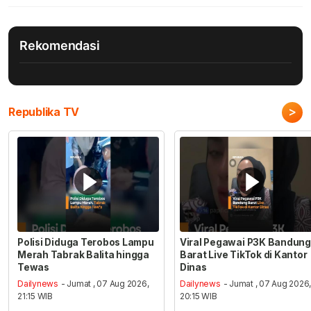
Rekomendasi
>
Republika TV
Polisi Diduga Terobos Lampu
Viral Pegawai P3K Bandung
Merah Tabrak Balita hingga
Barat Live TikTok di Kantor
Tewas
Dinas
Dailynews
- Jumat , 07 Aug 2026,
Dailynews
- Jumat , 07 Aug 2026
21:15 WIB
20:15 WIB