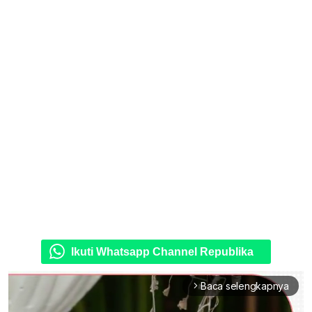
Ikuti Whatsapp Channel Republika
Baca selengkapnya
arrow_forward_ios