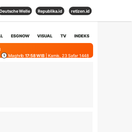
Deutsche Welle
Republika.id
retizen.id
AL
ESGNOW
VISUAL
TV
INDEKS
1
Maghrib
17:58 WIB
| Kamis, 23 Safar 1448