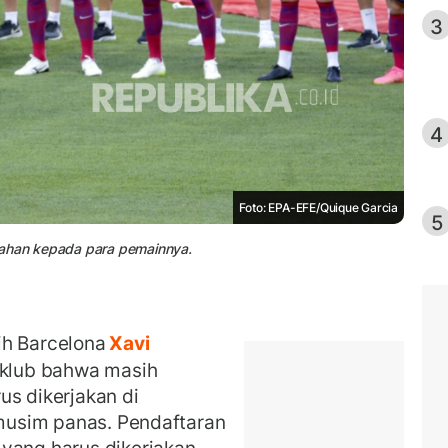
3
4
Foto: EPA-EFE/Quique Garcia
5
rahan kepada para pemainnya.
ih Barcelona
Xavi
klub bahwa masih
us dikerjakan di
 musim panas. Pendaftaran