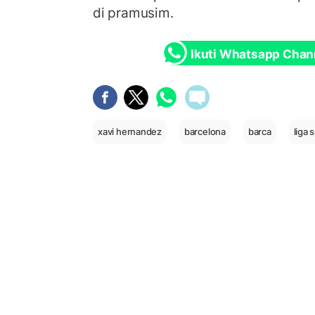
di pramusim.
Ikuti Whatsapp Chan
xavi hernandez
barcelona
barca
liga 