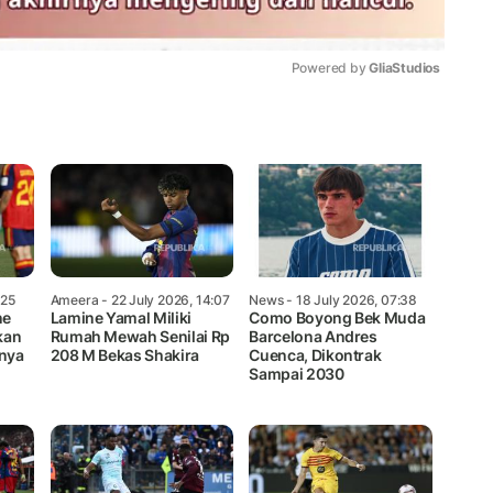
Powered by 
GliaStudios
Mute
:25
Ameera
- 22 July 2026, 14:07
News
- 18 July 2026, 07:38
ne
Lamine Yamal Miliki
Como Boyong Bek Muda
kan
Rumah Mewah Senilai Rp
Barcelona Andres
nya
208 M Bekas Shakira
Cuenca, Dikontrak
Sampai 2030