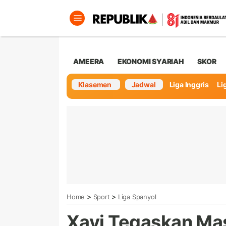
AMEERA
EKONOMI SYARIAH
SKOR
Klasemen
Jadwal
Liga Inggris
Lig
>
>
Home
Sport
Liga Spanyol
Xavi Tegaskan Mas