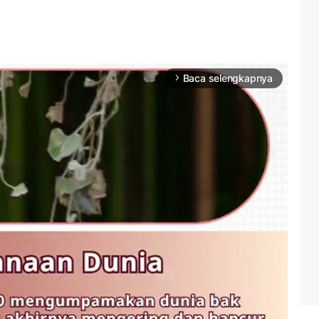
Baca selengkapnya
arrow_forward_ios