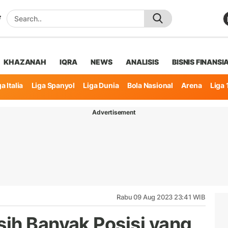
KHAZANAH
IQRA
NEWS
ANALISIS
BISNIS FINANSI
a Italia
Liga Spanyol
Liga Dunia
Bola Nasional
Arena
Liga 
Advertisement
Rabu 09 Aug 2023 23:41 WIB
ih Banyak Posisi yang