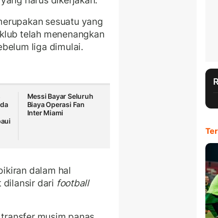
yang harus dikerjakan.
merupakan sesuatu yang
 klub telah menenangkan
belum liga dimulai.
s
Messi Bayar Seluruh
ada
Biaya Operasi Fan
Inter Miami
aui
Ter
ikiran dalam hal
dilansir dari
football
a transfer musim panas.