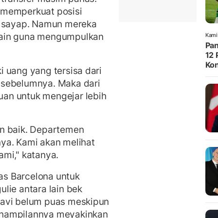
 memperkuat posisi
k sayap. Namun mereka
main guna mengumpulkan
Kami
Pan
12 
Kon
i uang yang tersisa dari
 sebelumnya. Maka dari
an untuk mengejar lebih
n baik. Departemen
ya. Kami akan melihat
mi," katanya.
tas Barcelona untuk
lie antara lain bek
Xavi belum puas meskipun
enampilannya meyakinkan