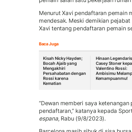
pemain salah satu pekerjaan rumah 
Menurut Xavi pendaftaran pemain 
mendesak. Meski demikian pejabat
Xavi tentang pendaftaran pemain se
Baca Juga
Kisah Nicky Hayden;
Hinaan Legendari
Bocah Ajaib yang
Casey Stoner kep
Mengakhiri
Valentino Rossi:
Persahabatan dengan
Ambisimu Melamp
Rossi karena
Kemampuanmu!
Kematian
“Dewan memberi saya ketenangan p
pendaftaran,” katanya kepada Sport 
espana
, Rabu (9/8/2023).
Barcelona masih sibuk di sisa burs