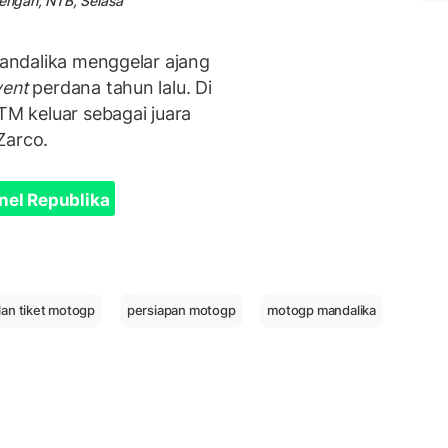
Tengah, NTB, Selasa
 Mandalika menggelar ajang
vent
perdana tahun lalu. Di
TM keluar sebagai juara
Zarco.
nel Republika
lan tiket motogp
persiapan motogp
motogp mandalika