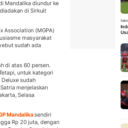
di Mandalika diundur ke
iadakan di Sirkuit
Sabt
Ind
ix Association (MGPA)
Usa
ntusiasme masyarakat
yebut sudah ada
h di atas 60 persen.
Tetapi, untuk kategori
 Deluxe sudah
 Satria menjelaskan
akarta, Selasa
P Mandalika
sendiri
ingga Rp 20 juta, dengan