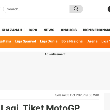
KHAZANAH
IQRA
NEWS
ANALISIS
BISNIS FINANSI
a Italia
Liga Spanyol
Liga Dunia
Bola Nasional
Arena
Liga 
Advertisement
Selasa 03 Oct 2023 19:58 WIB
 Lagi, Tiket MotoGP