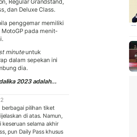
ion, Regular Grandstand,
s, dan Deluxe Class.
abila penggemar memiliki
t MotoGP pada menit-
i.
st minute
untuk
arap dalam sepekan ini
ambung dia.
dalika 2023 adalah...
 2
rbagai pilihan tiket
ijelaskan di atas. Namun,
 keseruan selama akhir
ss, pun Daily Pass khusus