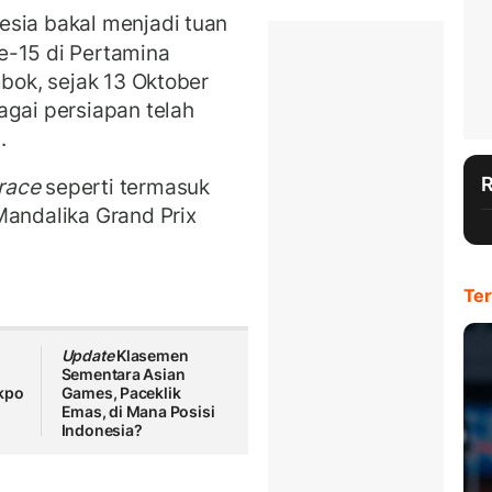
esia bakal menjadi tuan
e-15 di Pertamina
mbok, sejak 13 Oktober
agai persiapan telah
.
race
seperti termasuk
Mandalika Grand Prix
Ter
Update
Klasemen
Sementara Asian
kpo
Games, Paceklik
Emas, di Mana Posisi
Indonesia?