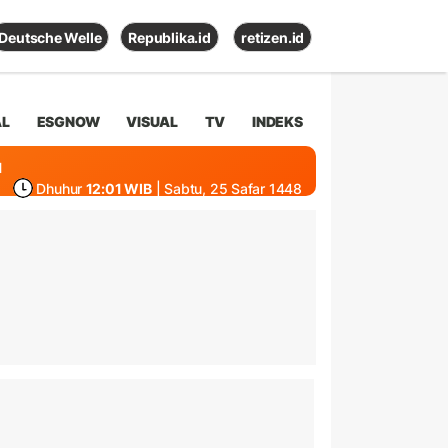
Deutsche Welle
Republika.id
retizen.id
AL
ESGNOW
VISUAL
TV
INDEKS
1
Dhuhur
12:01 WIB
| Sabtu, 25 Safar 1448