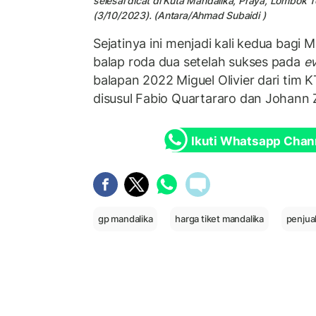
selesai dicat di Kuta Mandalika, Praya, Lombok 
(3/10/2023).
(Antara/Ahmad Subaidi )
Sejatinya ini menjadi kali kedua bagi
balap roda dua setelah sukses pada
e
balapan 2022 Miguel Olivier dari tim K
disusul Fabio Quartararo dan Johann 
Ikuti Whatsapp Chan
gp mandalika
harga tiket mandalika
penjua