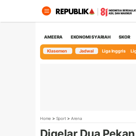
AMEERA
EKONOMI SYARIAH
SKOR
Klasemen
Jadwal
Liga Inggris
Lig
>
>
Home
Sport
Arena
Digelar Dua Pekan