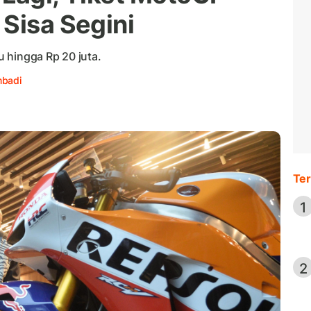
 Sisa Segini
bu hingga Rp 20 juta.
mbadi
Ter
1
2