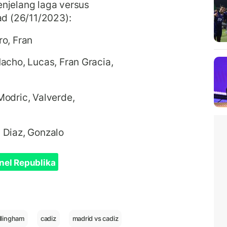
njelang laga versus
ad (26/11/2023):
ro, Fran
acho, Lucas, Fran Gracia,
Modric, Valverde,
 Diaz, Gonzalo
nel Republika
llingham
cadiz
madrid vs cadiz