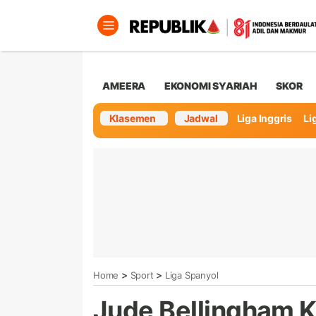
AMEERA
EKONOMI SYARIAH
SKOR
Klasemen
Jadwal
Liga Inggris
Lig
>
>
Home
Sport
Liga Spanyol
Jude Bellingham K