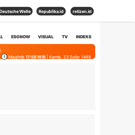
Deutsche Welle
Republika.id
retizen.id
AL
ESGNOW
VISUAL
TV
INDEKS
1
Maghrib
17:58 WIB
| Kamis, 23 Safar 1448