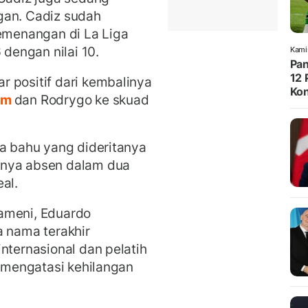
gan. Cadiz sudah
kemenangan di La Liga
 dengan nilai 10.
Kami
Pan
12 
 positif dari kembalinya
Kon
am
dan Rodrygo ke skuad
ra bahu yang dideritanya
anya absen dalam dua
al.
ameni, Eduardo
a nama terakhir
nternasional dan pelatih
k mengatasi kehilangan