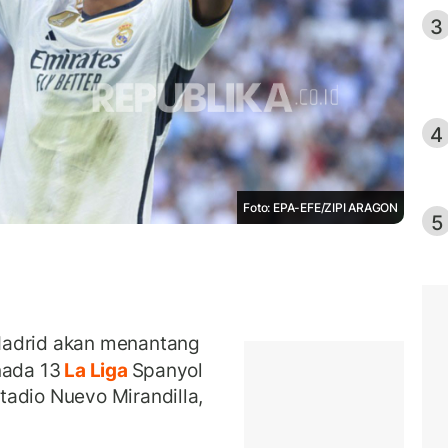
3
4
Foto: EPA-EFE/ZIPI ARAGON
5
Madrid akan menantang
nada 13
La Liga
Spanyol
adio Nuevo Mirandilla,