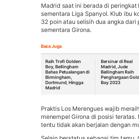
Madrid saat ini berada di peringka
sementara Liga Spanyol. Klub ibu 
32 poin atau selisih dua angka da
sementara Girona.
Baca Juga
Raih Trofi Golden
Bersinar di Real
Boy, Bellingham
Madrid, Jude
Bahas Petualangan di
Bellingham Raih
Birmingham,
Penghargaan Gol
Dortmund, Hingga
Boy 2023
Madrid
Praktis Los Merengues wajib merai
menempel Girona di posisi teratas. 
tentu tidak akan berjalan dengan m
Selain berstatus sebagai tim tamu,