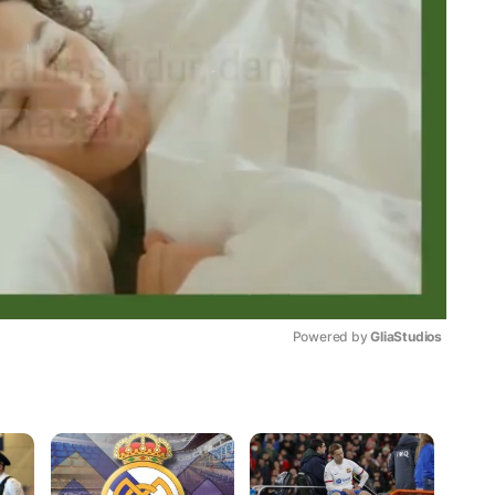
Powered by 
GliaStudios
Mute