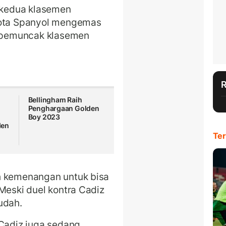
t kedua klasemen
kota Spanyol mengemas
ri pemuncak klasemen
Bellingham Raih
Penghargaan Golden
Boy 2023
den
Ter
h kemenangan untuk bisa
Meski duel kontra Cadiz
udah.
 Cadiz juga sedang