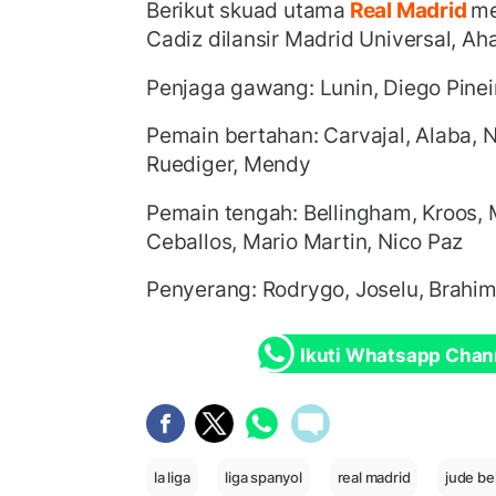
Berikut skuad utama
Real Madrid
me
Cadiz dilansir Madrid Universal, Ah
Penjaga gawang: Lunin, Diego Pinei
Pemain bertahan: Carvajal, Alaba, N
Ruediger, Mendy
Pemain tengah: Bellingham, Kroos, 
Ceballos, Mario Martin, Nico Paz
Penyerang: Rodrygo, Joselu, Brahim
Ikuti Whatsapp Chan
la liga
liga spanyol
real madrid
jude be