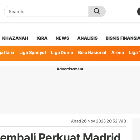
KHAZANAH
IQRA
NEWS
ANALISIS
BISNIS FINANSI
a Italia
Liga Spanyol
Liga Dunia
Bola Nasional
Arena
Liga 
Advertisement
Ahad 26 Nov 2023 20:52 WIB
embali Perkuat Madrid