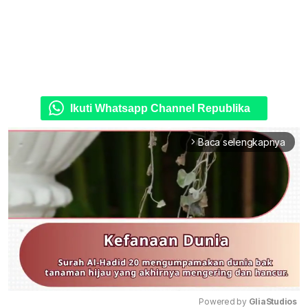
Ikuti Whatsapp Channel Republika
Baca selengkapnya
arrow_forward_ios
Powered by 
GliaStudios