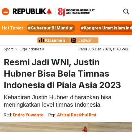
Hot Topics:
#Gubernur BI Mundur
#Kongres Umat Islam In
Klasemen
Jadwal
Sport
Liga Indonesia
Rabu , 06 Dec 2023, 11:40 WIB
Resmi Jadi WNI, Justin
Hubner Bisa Bela Timnas
Indonesia di Piala Asia 2023
Kehadiran Justin Hubner diharapkan bisa
meningkatkan level timnas Indonesia.
Red:
Endro Yuwanto
Rep:
Afrizal Rosikhul Ilmi