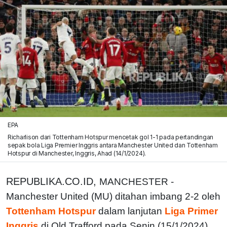
EPA
Richarlison dari Tottenham Hotspur mencetak gol 1-1 pada pertandingan
sepak bola Liga Premier Inggris antara Manchester United dan Tottenham
Hotspur di Manchester, Inggris, Ahad (14/1/2024).
REPUBLIKA.CO.ID,
MANCHESTER -
Manchester United (MU) ditahan imbang 2-2 oleh
Tottenham Hotspur
dalam lanjutan
Liga Primer
Inggris
di Old Trafford pada Senin (15/1/2024)