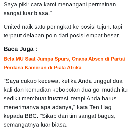
Saya pikir cara kami menangani permainan
sangat luar biasa."
United naik satu peringkat ke posisi tujuh, tapi
terpaut delapan poin dari posisi empat besar.
Baca Juga :
Bela MU Saat Jumpa Spurs, Onana Absen di Partai
Perdana Kamerun di Piala Afrika
"Saya cukup kecewa, ketika Anda unggul dua
kali dan kemudian kebobolan dua gol mudah itu
sedikit membuat frustrasi, tetapi Anda harus
menerimanya apa adanya," kata Ten Hag
kepada BBC. "Sikap dari tim sangat bagus,
semangatnya luar biasa."