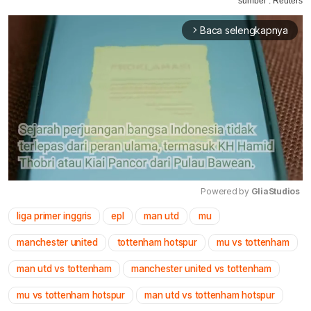
sumber : Reuters
Baca selengkapnya
arrow_forward_ios
Powered by 
GliaStudios
liga primer inggris
epl
man utd
mu
Mute
manchester united
tottenham hotspur
mu vs tottenham
man utd vs tottenham
manchester united vs tottenham
mu vs tottenham hotspur
man utd vs tottenham hotspur