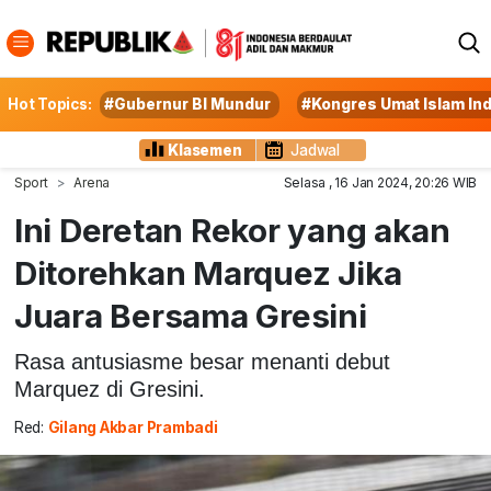
Hot Topics:
#Gubernur BI Mundur
#Kongres Umat Islam In
Klasemen
Jadwal
Sport
Arena
Selasa , 16 Jan 2024, 20:26 WIB
Ini Deretan Rekor yang akan
Ditorehkan Marquez Jika
Juara Bersama Gresini
Rasa antusiasme besar menanti debut
Marquez di Gresini.
Red:
Gilang Akbar Prambadi