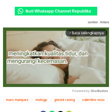
Ikuti Whatsapp Channel Republika
sumber : Antara
Baca selengkapnya
arrow_forward_ios
Powered by 
GliaStudios
marc marquez
motogp
gresini racing
valentino rossi
Mute