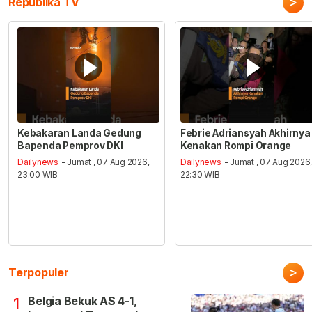
>
Republika TV
Kebakaran Landa Gedung
Febrie Adriansyah Akhirnya
Bapenda Pemprov DKI
Kenakan Rompi Orange
Dailynews
- Jumat , 07 Aug 2026,
Dailynews
- Jumat , 07 Aug 2026
23:00 WIB
22:30 WIB
>
Terpopuler
Belgia Bekuk AS 4-1,
1