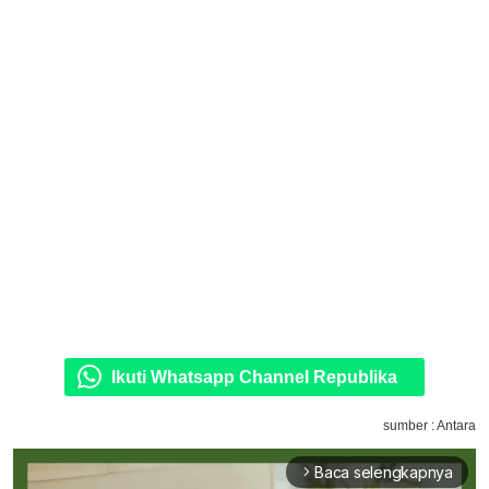
Ikuti Whatsapp Channel Republika
sumber : Antara
Baca selengkapnya
arrow_forward_ios