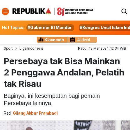
Hot Topics:
#Gubernur BI Mundur
#Kongres Umat Islam In
Klasemen
Jadwal
Sport
Liga Indonesia
Rabu , 13 Mar 2024, 12:34 WIB
Persebaya tak Bisa Mainkan
2 Penggawa Andalan, Pelatih
tak Risau
Baginya, ini kesempatan bagi pemain
Persebaya lainnya.
Red:
Gilang Akbar Prambadi