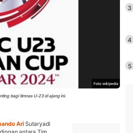
3
4
5
Foto: wikipedia
ting bagi timnas U-23 di ajang ini.
nando Ari
Sutaryadi
ndingan antara Tim