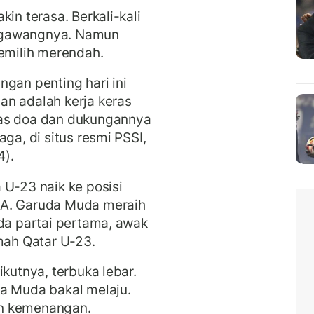
in terasa. Berkali-kali
 gawangnya. Namun
memilih merendah.
gan penting hari ini
an adalah kerja keras
tas doa dan dukungannya
ga, di situs resmi PSSI,
4).
 U-23 naik ke posisi
 A. Garuda Muda meraih
ada partai pertama, awak
umah Qatar U-23.
ikutnya, terbuka lebar.
da Muda bakal melaju.
an kemenangan.