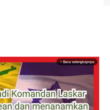
Baca selengkapnya
arrow_forward_ios