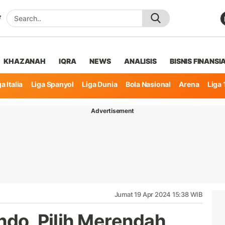
KHAZANAH
IQRA
NEWS
ANALISIS
BISNIS FINANSI
a Italia
Liga Spanyol
Liga Dunia
Bola Nasional
Arena
Liga 
Advertisement
Jumat 19 Apr 2024 15:38 WIB
ndo, Pilih Merendah