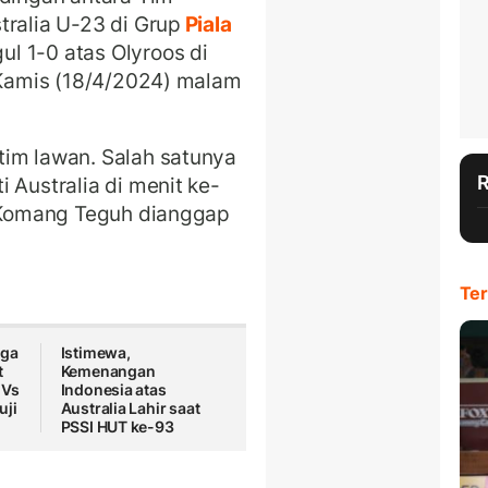
tralia U-23 di Grup
Piala
l 1-0 atas Olyroos di
, Kamis (18/4/2024) malam
tim lawan. Salah satunya
 Australia di menit ke-
, Komang Teguh dianggap
Ter
aga
Istimewa,
t
Kemenangan
 Vs
Indonesia atas
uji
Australia Lahir saat
PSSI HUT ke-93