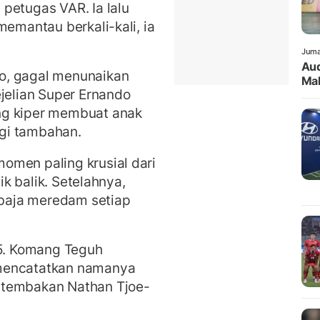
petugas VAR. Ia lalu
memantau berkali-kali, ia
Juma
Aud
o, gagal menunaikan
Mak
ejelian Super Ernando
ng kiper membuat anak
gi tambahan.
omen paling krusial dari
tik balik. Setelahnya,
baja meredam setiap
45. Komang Teguh
 mencatatkan namanya
 tembakan Nathan Tjoe-