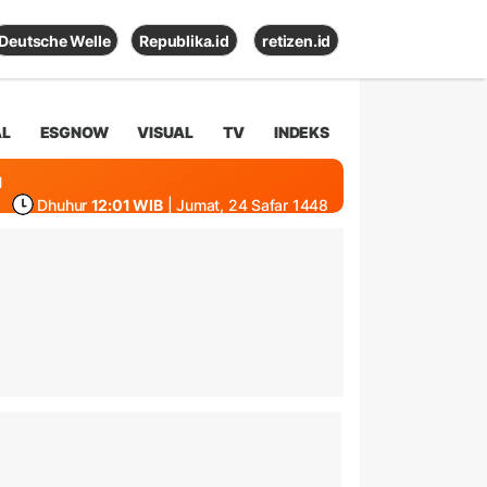
Deutsche Welle
Republika.id
retizen.id
AL
ESGNOW
VISUAL
TV
INDEKS
1
Dhuhur
12:01 WIB
| Jumat, 24 Safar 1448