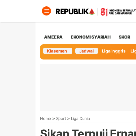
AMEERA
EKONOMI SYARIAH
SKOR
Klasemen
Jadwal
Liga Inggris
Lig
>
>
Home
Sport
Liga Dunia
Sikap Terpuji Erna