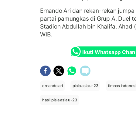
Ernando Ari dan rekan-rekan jumpa
partai pamungkas di Grup A. Duel t
Stadion Abdullah bin Khalifa, Ahad
WIB.
Ikuti Whatsapp Chan
ernando ari
piala asia u-23
timnas indonesi
hasil piala asia u-23