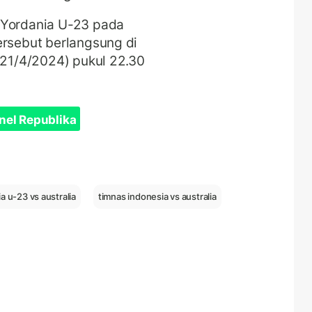
 Yordania U-23 pada
ersebut berlangsung di
 (21/4/2024) pukul 22.30
nel Republika
a u-23 vs australia
timnas indonesia vs australia