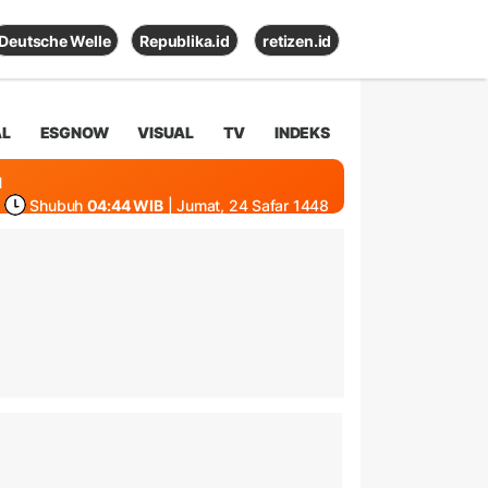
Deutsche Welle
Republika.id
retizen.id
AL
ESGNOW
VISUAL
TV
INDEKS
1
Shubuh
04:44 WIB
| Jumat, 24 Safar 1448