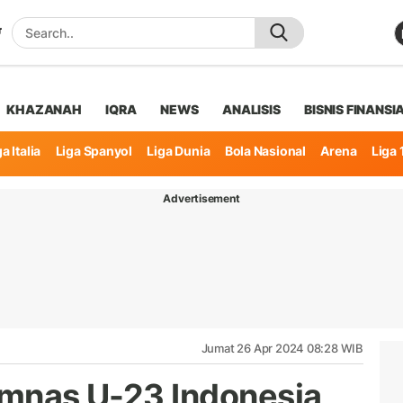
KHAZANAH
IQRA
NEWS
ANALISIS
BISNIS FINANSI
a Italia
Liga Spanyol
Liga Dunia
Bola Nasional
Arena
Liga 
Advertisement
Jumat 26 Apr 2024 08:28 WIB
Timnas U-23 Indonesia