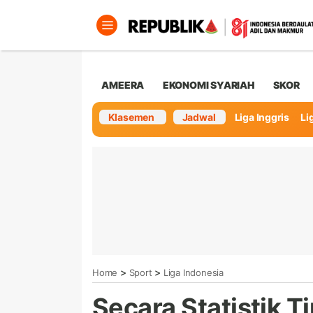
AMEERA
EKONOMI SYARIAH
SKOR
Klasemen
Jadwal
Liga Inggris
Lig
>
>
Home
Sport
Liga Indonesia
Secara Statistik 