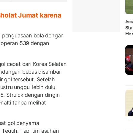
Sholat Jumat karena
Juma
Sta
Her
si penguasaan bola dengan
l operan 539 dengan
ol cepat dari Korea Selatan
 tendangan bebas disambar
 gol tersebut. Setelah
stru unggul lebih dulu
15. Struick dengan dingin
nalti tanpa melihat
pat gol penyama
 Teguh. Tapi tim asuhan