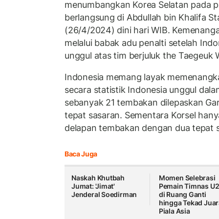
menumbangkan Korea Selatan pada pe
berlangsung di Abdullah bin Khalifa S
(26/4/2024) dini hari WIB. Kemenanga
melalui babak adu penalti setelah Indo
unggul atas tim berjuluk the Taegeuk W
Indonesia memang layak memenangka
secara statistik Indonesia unggul dal
sebanyak 21 tembakan dilepaskan Ga
tepat sasaran. Sementara Korsel ha
delapan tembakan dengan dua tepat s
Baca Juga
Naskah Khutbah
Momen Selebrasi
Jumat: 'Jimat'
Pemain Timnas U
Jenderal Soedirman
di Ruang Ganti
hingga Tekad Juar
Piala Asia