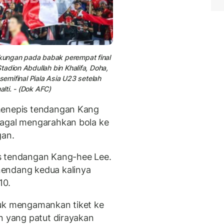
kungan pada babak perempat final
adion Abdullah bin Khalifa, Doha,
semifinal Piala Asia U23 setelah
lti. - (Dok AFC)
menepis tendangan Kang
gagal mengarahkan bola ke
an.
s tendangan Kang-hee Lee.
nendang kedua kalinya
10.
tuk mengamankan tiket ke
n yang patut dirayakan