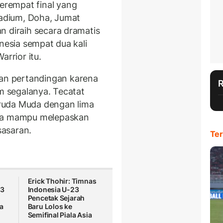
rempat final yang
tadium, Doha, Jumat
n diraih secara dramatis
nesia sempat dua kali
arrior itu.
n pertandingan karena
am segalanya. Tecatat
ruda Muda dengan lima
nya mampu melepaskan
asaran.
Ter
Erick Thohir: Timnas
23
Indonesia U-23
Pencetak Sejarah
a
Baru Lolos ke
Semifinal Piala Asia