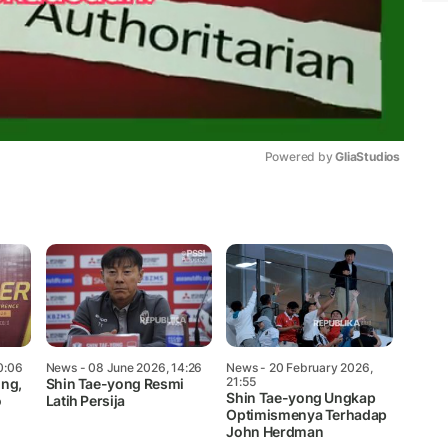
Powered by 
GliaStudios
Mute
0:06
News
- 08 June 2026, 14:26
News
- 20 February 2026,
21:55
ong,
Shin Tae-yong Resmi
Shin Tae-yong Ungkap
o
Latih Persija
Optimismenya Terhadap
John Herdman