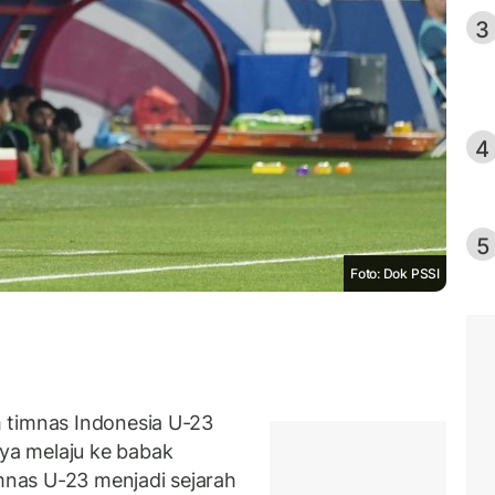
3
4
5
Foto: Dok PSSI
 timnas Indonesia U-23
a melaju ke babak
imnas U-23 menjadi sejarah