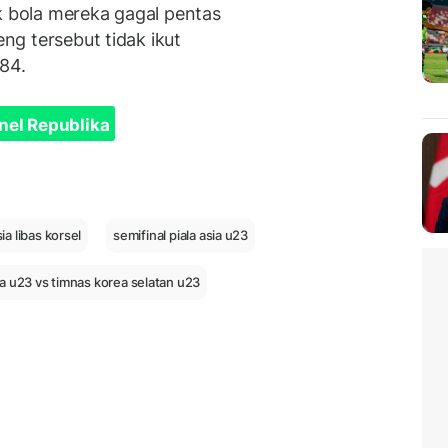
k bola mereka gagal pentas
eng tersebut tidak ikut
84.
nel Republika
ia libas korsel
semifinal piala asia u23
a u23 vs timnas korea selatan u23