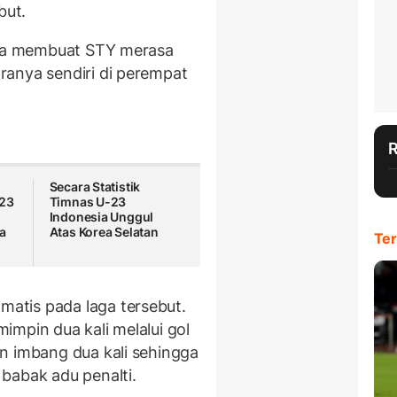
but.
juga membuat STY merasa
ranya sendiri di perempat
.
Secara Statistik
-23
Timnas U-23
Indonesia Unggul
a
Atas Korea Selatan
Ter
atis pada laga tersebut.
impin dua kali melalui gol
n imbang dua kali sehingga
babak adu penalti.