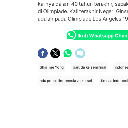
kalinya dalam 40 tahun terakhir, sepa
di Olimpiade. Kali terakhir Negeri Gins
adalah pada Olimpiade Los Angeles 19
Ikuti Whatsapp Chan
Shin Tae Yong
garuda ke semifinal
indones
adu penalti indonesia vs korsel
timnas indonesi