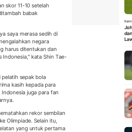
 skor 11-10 setelah
 ditambah babak
Kami
Joh
dan
rnya saya merasa sedih di
Law
 mengalahkan negara
g harus ditentukan dan
s Indonesia," kata Shin Tae-
 pelatih sepak bola
ima kasih kepada para
 Indonesia juga para fan
arnya.
mematahkan rekor sembilan
ke Olimpiade. Selain itu,
Selatan yang untuk pertama