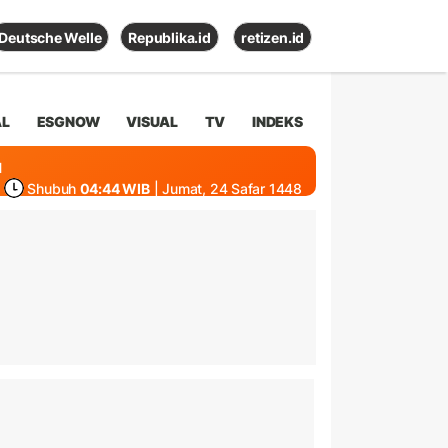
Deutsche Welle
Republika.id
retizen.id
AL
ESGNOW
VISUAL
TV
INDEKS
1
Shubuh
04:44 WIB
| Jumat, 24 Safar 1448