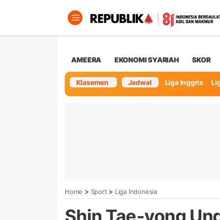
AMEERA
EKONOMI SYARIAH
SKOR
Klasemen
Jadwal
Liga Inggris
Lig
>
>
Home
Sport
Liga Indonesia
Shin Tae-yong Un