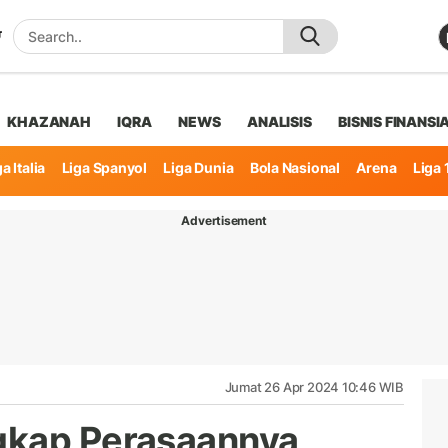
KHAZANAH
IQRA
NEWS
ANALISIS
BISNIS FINANSI
a Italia
Liga Spanyol
Liga Dunia
Bola Nasional
Arena
Liga 
Advertisement
Jumat 26 Apr 2024 10:46 WIB
gkap Perasaannya