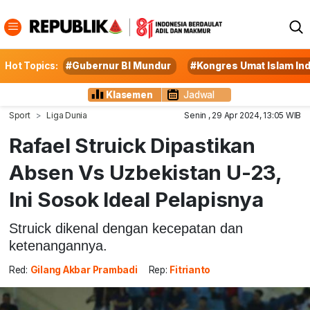
Hot Topics:
#Gubernur BI Mundur
#Kongres Umat Islam In
Klasemen
Jadwal
Sport
Liga Dunia
Senin , 29 Apr 2024, 13:05 WIB
Rafael Struick Dipastikan
Absen Vs Uzbekistan U-23,
Ini Sosok Ideal Pelapisnya
Struick dikenal dengan kecepatan dan
ketenangannya.
Red:
Gilang Akbar Prambadi
Rep:
Fitrianto