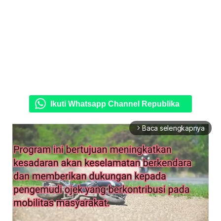
Ikuti Whatsapp Channel Republika
Baca selengkapnya
arrow_forward_ios