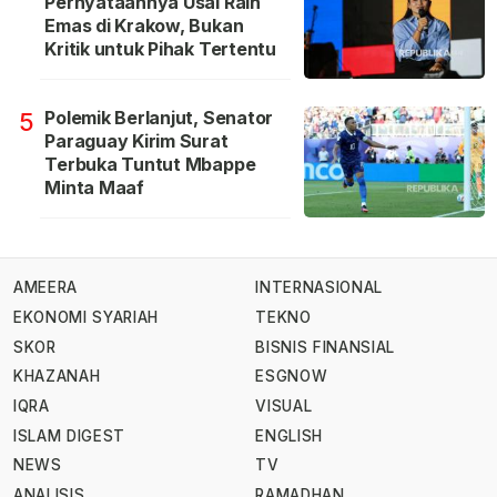
Pernyataannya Usai Raih
Emas di Krakow, Bukan
Kritik untuk Pihak Tertentu
Polemik Berlanjut, Senator
5
Paraguay Kirim Surat
Terbuka Tuntut Mbappe
Minta Maaf
AMEERA
INTERNASIONAL
EKONOMI SYARIAH
TEKNO
SKOR
BISNIS FINANSIAL
KHAZANAH
ESGNOW
IQRA
VISUAL
ISLAM DIGEST
ENGLISH
NEWS
TV
ANALISIS
RAMADHAN