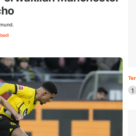
cho
tmund.
mbadi
Ter
1