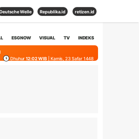
Deutsche Welle
Republika.id
retizen.id
AL
ESGNOW
VISUAL
TV
INDEKS
1
Dhuhur
12:02 WIB
| Kamis, 23 Safar 1448