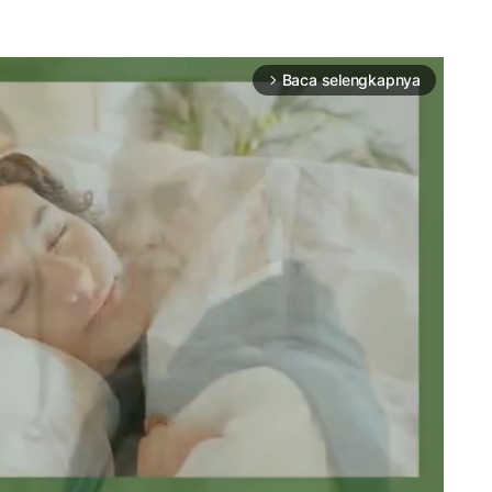
Baca selengkapnya
arrow_forward_ios