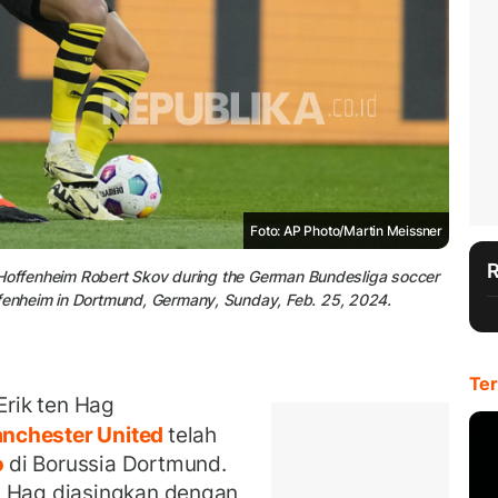
Foto: AP Photo/Martin Meissner
 Hoffenheim Robert Skov during the German Bundesliga soccer
enheim in Dortmund, Germany, Sunday, Feb. 25, 2024.
Ter
rik ten Hag
nchester United
telah
o
di Borussia Dortmund.
n Hag diasingkan dengan