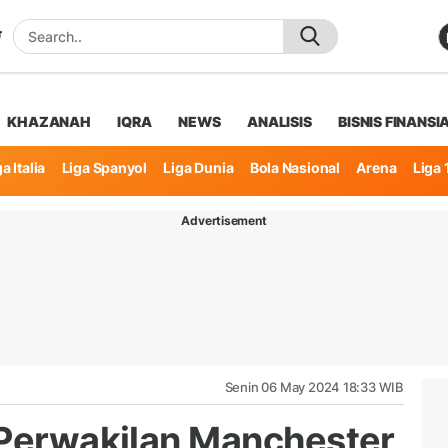
KHAZANAH
IQRA
NEWS
ANALISIS
BISNIS FINANSI
a Italia
Liga Spanyol
Liga Dunia
Bola Nasional
Arena
Liga 
Advertisement
Senin 06 May 2024 18:33 WIB
 Perwakilan Manchester