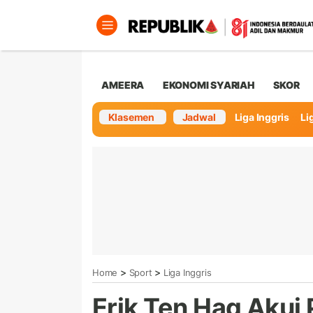
AMEERA
EKONOMI SYARIAH
SKOR
Klasemen
Jadwal
Liga Inggris
Lig
>
>
Home
Sport
Liga Inggris
Erik Ten Hag Akui