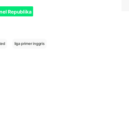
nel Republika
ted
liga primer inggris