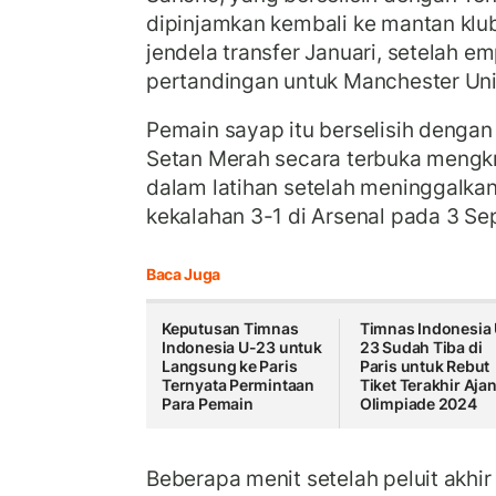
dipinjamkan kembali ke mantan kl
jendela transfer Januari, setelah e
pertandingan untuk Manchester Uni
Pemain sayap itu berselisih dengan
Setan Merah secara terbuka mengkr
dalam latihan setelah meninggalka
kekalahan 3-1 di Arsenal pada 3 S
Baca Juga
Keputusan Timnas
Timnas Indonesia
Indonesia U-23 untuk
23 Sudah Tiba di
Langsung ke Paris
Paris untuk Rebut
Ternyata Permintaan
Tiket Terakhir Aja
Para Pemain
Olimpiade 2024
Beberapa menit setelah peluit akhi