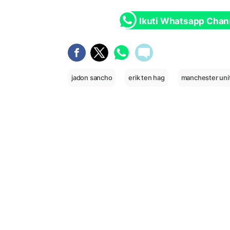
Ikuti Whatsapp Chan
jadon sancho
erik ten hag
manchester uni