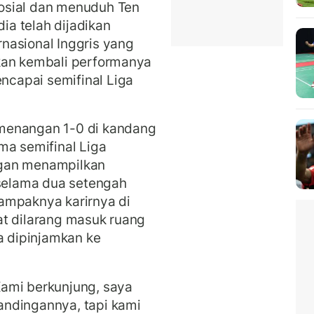
osial dan menuduh Ten
a telah dijadikan
nasional Inggris yang
kan kembali performanya
capai semifinal Liga
menangan 1-0 di kandang
ma semifinal Liga
ngan menampilkan
 selama dua setengah
ampaknya karirnya di
at dilarang masuk ruang
a dipinjamkan ke
ami berkunjung, saya
ndingannya, tapi kami