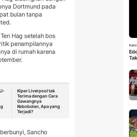
ubnya Dortmund pada
mpat bulan tanpa
ted.
 Ten Hag setelah bos
itik penampilannya
Kami
nnya di rumah karena
Edo
Tak
eptember.
 U-
Kiper Liverpool tak
Terima dengan Cara
Gawangnya
ng
Kebobolan, Apa yang
Terjadi?
r berbunyi, Sancho