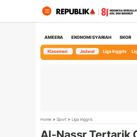
AMEERA
EKONOMI SYARIAH
SKOR
Klasemen
Jadwal
Liga Inggris
Lig
>
>
Home
Sport
Liga Inggris
Al-Nassr Tertarik