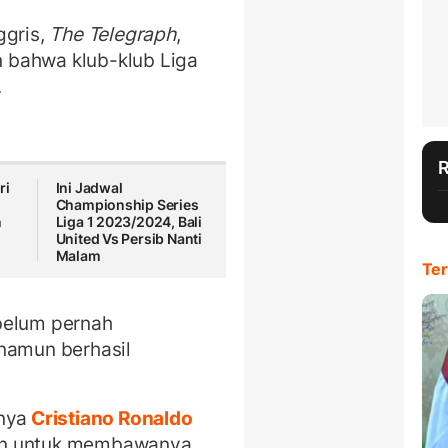
ggris,
The Telegraph
,
 bahwa klub-klub Liga
.
ri
Ini Jadwal
Championship Series
n
Liga 1 2023/2024, Bali
United Vs Persib Nanti
Malam
Ter
belum pernah
 namun berhasil
nya
Cristiano Ronaldo
an untuk membawanya