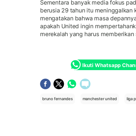
Sementara banyak media fokus pa
berusia 29 tahun itu meninggalkan 
mengatakan bahwa masa depannya
apakah United ingin mempertahank
merekalah yang harus memberikan s
Ikuti Whatsapp Chan
bruno fernandes
manchester united
liga 