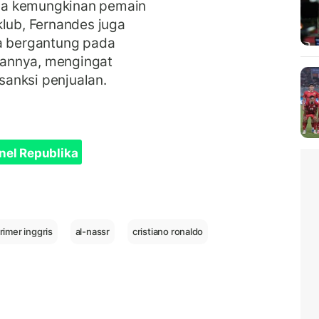
da kemungkinan pemain
klub, Fernandes juga
 bergantung pada
annya, mengingat
anksi penjualan.
nel Republika
primer inggris
al-nassr
cristiano ronaldo