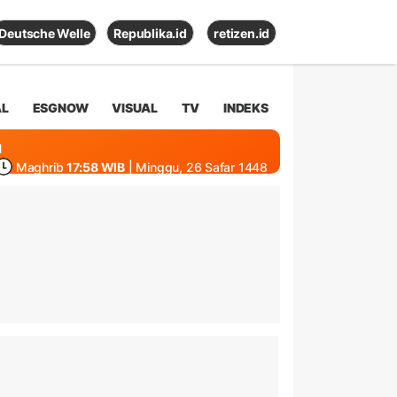
Deutsche Welle
Republika.id
retizen.id
AL
ESGNOW
VISUAL
TV
INDEKS
1
Maghrib
17:58 WIB
| Minggu, 26 Safar 1448