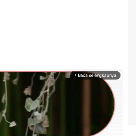
Baca selengkapnya
arrow_forward_ios