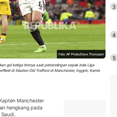
3
4
Foto: AP Photo/Dave Thompson
5
an gol ketiga timnya saat pertandingan sepak bola Liga
ffield di Stadion Old Trafford di Manchester, Inggris, Kamis
apten Manchester
akan hengkang pada
 Saudi.