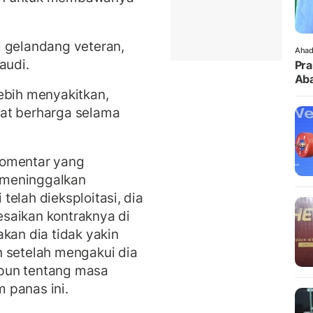
l gelandang veteran,
Ahad
audi.
Pra
Aba
ebih menyakitkan,
at berharga selama
komentar yang
 meninggalkan
telah dieksploitasi, dia
saikan kontraknya di
kan dia tidak yakin
n setelah mengakui dia
pun tentang masa
 panas ini.