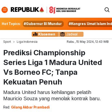
Hot Topics:
#Gubernur BI Mundur
#Kongres Umat Islam In
Klasemen
Jadwal
Sport
Liga Indonesia
Rabu , 15 May 2024, 12:43 WIB
Prediksi Championship
Series Liga 1 Madura United
Vs Borneo FC; Tanpa
Kekuatan Penuh
Madura United harus kehilangan pelatih
Mauricio Souza yang menolak kontrak baru.
Red:
Gilang Akbar Prambadi