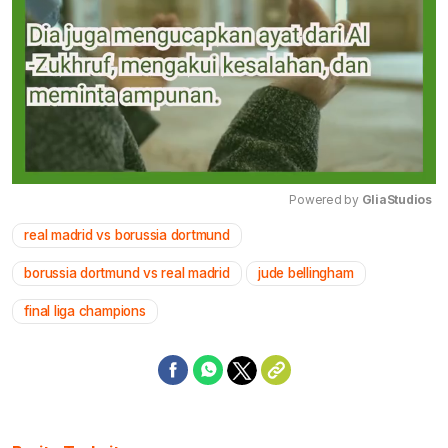
Powered by 
GliaStudios
real madrid vs borussia dortmund
Mute
borussia dortmund vs real madrid
jude bellingham
final liga champions