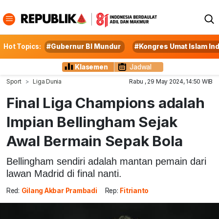
Hot Topics:
#Gubernur BI Mundur
#Kongres Umat Islam In
Klasemen
Jadwal
Sport
Liga Dunia
Rabu , 29 May 2024, 14:50 WIB
Final Liga Champions adalah
Impian Bellingham Sejak
Awal Bermain Sepak Bola
Bellingham sendiri adalah mantan pemain dari
lawan Madrid di final nanti.
Red:
Gilang Akbar Prambadi
Rep:
Fitrianto