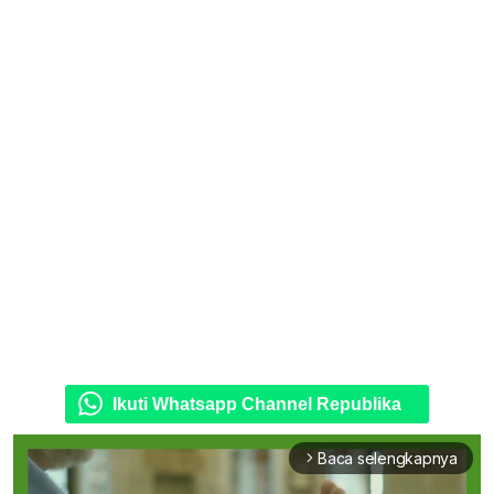
Ikuti Whatsapp Channel Republika
Baca selengkapnya
arrow_forward_ios