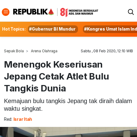
Hot Topics:
#Gubernur BI Mundur
#Kongres Umat Islam In
Sepak Bola
Arena Olahraga
Sabtu , 08 Feb 2020, 12:10 WIB
Menengok Keseriusan
Jepang Cetak Atlet Bulu
Tangkis Dunia
Kemajuan bulu tangkis Jepang tak diraih dalam
waktu singkat.
Red:
Israr Itah