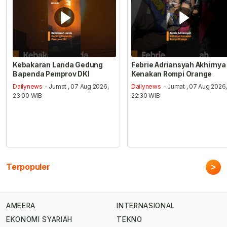
Kebakaran Landa Gedung
Febrie Adriansyah Akhirnya
Bapenda Pemprov DKI
Kenakan Rompi Orange
Dailynews
- Jumat , 07 Aug 2026,
Dailynews
- Jumat , 07 Aug 2026
23:00 WIB
22:30 WIB
>
Terpopuler
AMEERA
INTERNASIONAL
EKONOMI SYARIAH
TEKNO