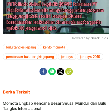
Powered by 
GliaStudios
bulu tangkis jepang
kento momota
Mute
pembinaan bulu tangkis jepang
jenesys
jenesys 2019
Berita Terkait
Momota Ungkap Rencana Besar Seusai Mundur dari Bulu
Tangkis Internasional