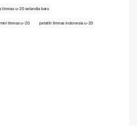
s timnas u-20 selandia baru
mini timnas u-20
pelatih timnas indonesia u-20