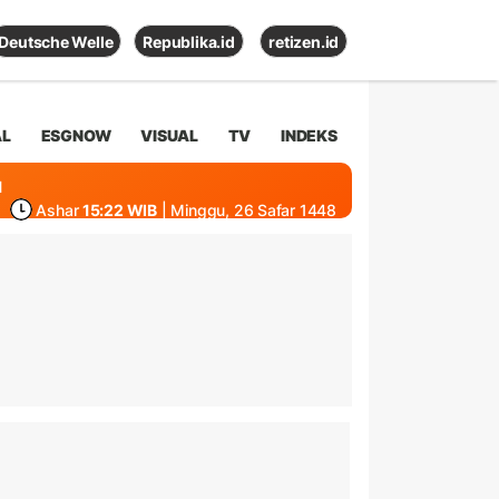
Deutsche Welle
Republika.id
retizen.id
AL
ESGNOW
VISUAL
TV
INDEKS
1
Ashar
15:22 WIB
| Minggu, 26 Safar 1448