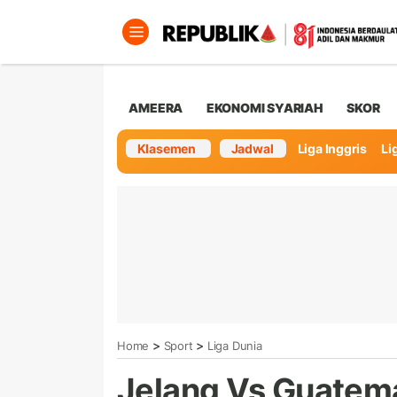
AMEERA
EKONOMI SYARIAH
SKOR
Klasemen
Jadwal
Liga Inggris
Lig
>
>
Home
Sport
Liga Dunia
Jelang Vs Guatema