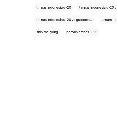
timnas indonesia u-20
timnas indonesia u-20 v
timnas indonesia u-20 vs guatemala
turnamen 
shin tae-yong
pemain timnas u-20