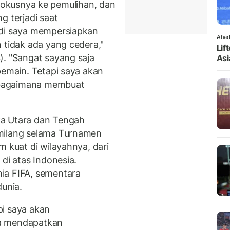
ni fokusnya ke pemulihan, dan
g terjadi saat
adi saya mempersiapkan
Ahad
 tidak ada yang cedera,"
Lif
). "Sangat sayang saja
Asi
pemain. Tetapi saya akan
 bagaimana membuat
ka Utara dan Tengah
milang selama Turnamen
m kuat di wilayahnya, dari
di atas Indonesia.
ia FIFA, sementara
dunia.
pi saya akan
sa mendapatkan