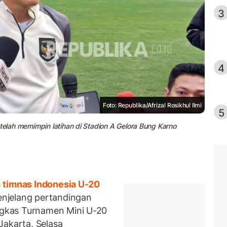
3
4
Foto: Republika/Afrizal Rosikhul Ilmi
5
telah memimpin latihan di Stadion A Gelora Bung Karno
h
timnas Indonesia U-20
njelang pertandingan
gkas Turnamen Mini U-20
Jakarta, Selasa