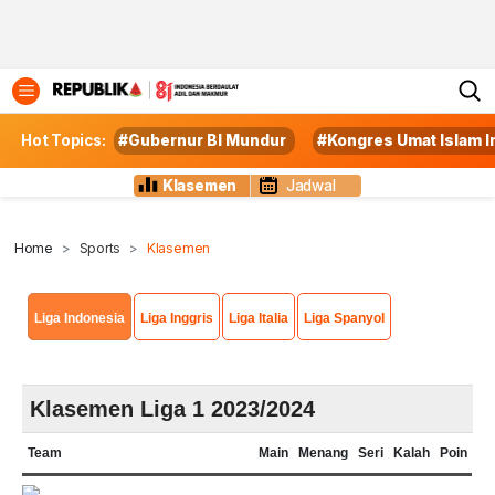
Hot Topics:
#Gubernur BI Mundur
#Kongres Umat Islam 
Klasemen
Jadwal
Home
Sports
Klasemen
Liga Indonesia
Liga Inggris
Liga Italia
Liga Spanyol
Klasemen Liga 1 2023/2024
Team
Main
Menang
Seri
Kalah
Poin