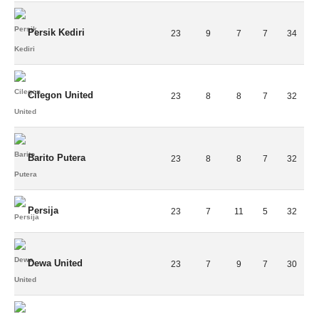
Persik Kediri
23
9
7
7
34
Cilegon United
23
8
8
7
32
Barito Putera
23
8
8
7
32
Persija
23
7
11
5
32
Dewa United
23
7
9
7
30