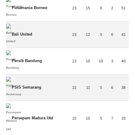
Pusamania Borneo
23
15
6
2
51
Bali United
23
12
5
6
41
Persib Bandung
23
10
10
3
40
PSIS Semarang
22
11
5
6
38
Persepam Madura Utd
22
10
5
7
35