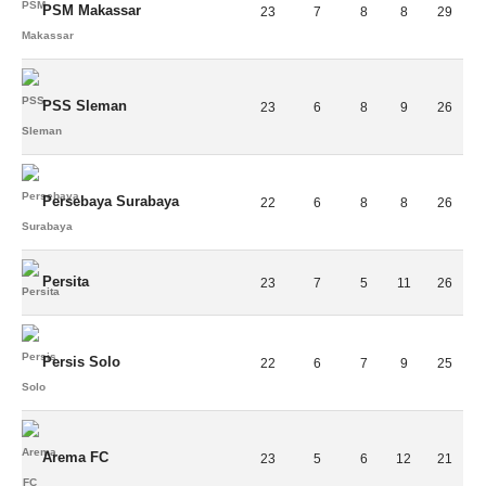
PSM Makassar
23
7
8
8
29
PSS Sleman
23
6
8
9
26
Persebaya Surabaya
22
6
8
8
26
Persita
23
7
5
11
26
Persis Solo
22
6
7
9
25
Arema FC
23
5
6
12
21