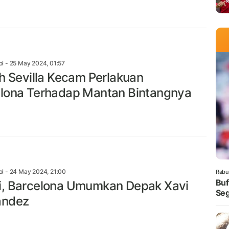
ol
- 25 May 2024, 01:57
ih Sevilla Kecam Perlakuan
lona Terhadap Mantan Bintangnya
ol
- 24 May 2024, 21:00
Rabu
Buf
, Barcelona Umumkan Depak Xavi
Seg
andez