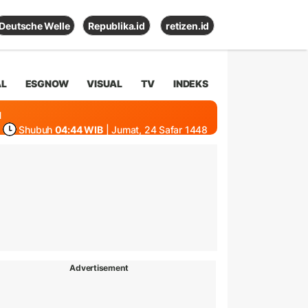
Deutsche Welle
Republika.id
retizen.id
AL
ESGNOW
VISUAL
TV
INDEKS
1
Shubuh
04:44 WIB
| Jumat, 24 Safar 1448
Advertisement