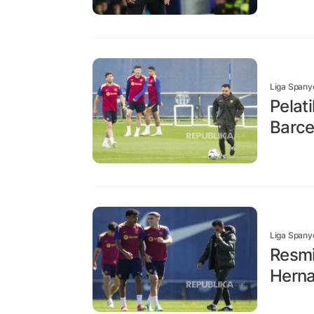
Liga Spany
Pelat
Barce
Liga Spany
Resmi
Hern