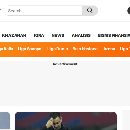
KHAZANAH
IQRA
NEWS
ANALISIS
BISNIS FINANSI
a Italia
Liga Spanyol
Liga Dunia
Bola Nasional
Arena
Liga 
Advertisement