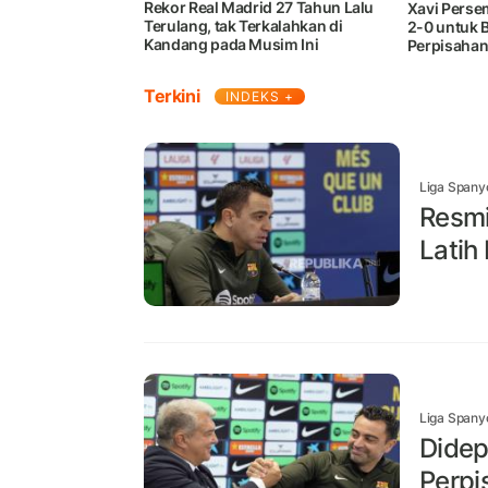
Rekor Real Madrid 27 Tahun Lalu
Xavi Pers
Terulang, tak Terkalahkan di
2-0 untuk 
Kandang pada Musim Ini
Perpisahan
Terkini
INDEKS +
Liga Spany
Resmi
Latih
Liga Spany
Didep
Perpi