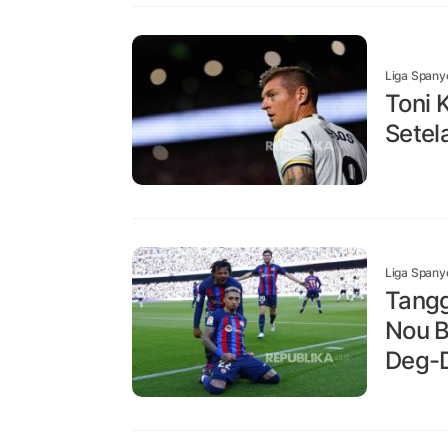
Liga Spany
Toni 
Setel
Liga Spany
Tang
Nou B
Deg-