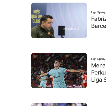
Liga Spany
Fabri
Barce
Liga Spany
Menan
Perku
Liga 