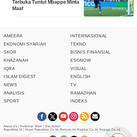
Terbuka Tuntut Mbappe Minta
Maaf
AMEERA
INTERNASIONAL
EKONOMI SYARIAH
TEKNO
SKOR
BISNIS FINANSIAL
KHAZANAH
ESGNOW
IQRA
VISUAL
ISLAM DIGEST
ENGLISH
NEWS
TV
ANALISIS
RAMADHAN
SPORT
INDEKS
About Us
|
Pedoman Siber
|
Disclaimer
Republika.id
|
Ihram.republika.co.id
|
Retizen.id
|
Rejabar.co.id
|
Rejogja.co.id
|