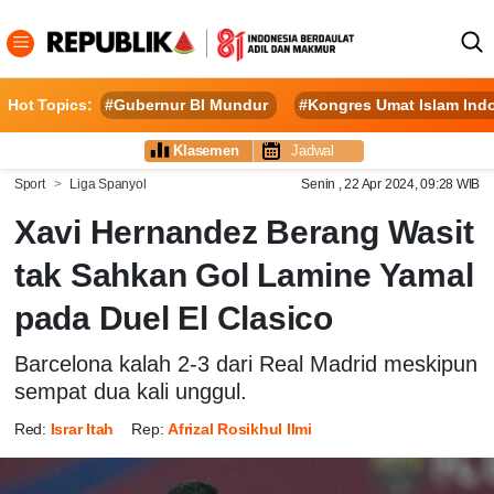
Hot Topics:
#Gubernur BI Mundur
#Kongres Umat Islam Ind
Klasemen
Jadwal
Sport
Liga Spanyol
Senin , 22 Apr 2024, 09:28 WIB
Xavi Hernandez Berang Wasit
tak Sahkan Gol Lamine Yamal
pada Duel El Clasico
Barcelona kalah 2-3 dari Real Madrid meskipun
sempat dua kali unggul.
Red:
Israr Itah
Rep:
Afrizal Rosikhul Ilmi