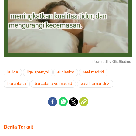
Powered by 
GliaStudios
la liga
liga spanyol
el clasico
real madrid
Mute
barcelona
barcelona vs madrid
xavi hernandez
Berita Terkait