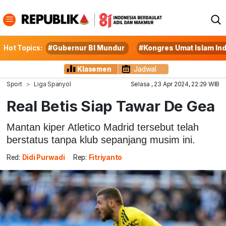
Hot Topics:
#Gubernur BI Mundur
#Kongres Umat Islam In
Klasemen
Jadwal
Sport
Liga Spanyol
Selasa , 23 Apr 2024, 22:29 WIB
Real Betis Siap Tawar De Gea
Mantan kiper Atletico Madrid tersebut telah
berstatus tanpa klub sepanjang musim ini.
Red:
Didi Purwadi
Rep:
Fitriyanto