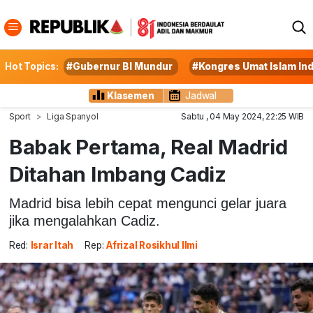
Hot Topics:
#Gubernur BI Mundur
#Kongres Umat Islam In
Klasemen
Jadwal
Sport
Liga Spanyol
Sabtu , 04 May 2024, 22:25 WIB
Babak Pertama, Real Madrid
Ditahan Imbang Cadiz
Madrid bisa lebih cepat mengunci gelar juara
jika mengalahkan Cadiz.
Red:
Israr Itah
Rep:
Afrizal Rosikhul Ilmi