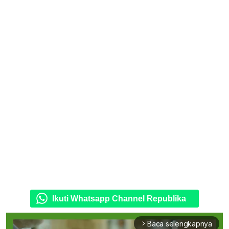
Ikuti Whatsapp Channel Republika
Baca selengkapnya
arrow_forward_ios