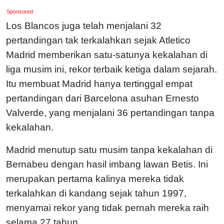
Sponsored
Los Blancos juga telah menjalani 32
pertandingan tak terkalahkan sejak Atletico
Madrid memberikan satu-satunya kekalahan di
liga musim ini, rekor terbaik ketiga dalam sejarah.
Itu membuat Madrid hanya tertinggal empat
pertandingan dari Barcelona asuhan Ernesto
Valverde, yang menjalani 36 pertandingan tanpa
kekalahan.
Madrid menutup satu musim tanpa kekalahan di
Bernabeu dengan hasil imbang lawan Betis. Ini
merupakan pertama kalinya mereka tidak
terkalahkan di kandang sejak tahun 1997,
menyamai rekor yang tidak pernah mereka raih
selama 27 tahun.