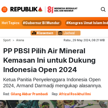
Hot Topics:
#Gubernur BI Mundur
#Kongres Umat Islam In
Klasemen
Jadwal
Sport
Arena
Rabu , 29 May 2024, 08:21 WIB
PP PBSI Pilih Air Mineral
Kemasan Ini untuk Dukung
Indonesia Open 2024
Ketua Panitia Penyelenggara Indonesia Open
2024, Armand Darmadji mengukap alasannya.
Red:
Gilang Akbar Prambadi
Rep:
Afrizal Rosikhul Ilmi