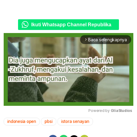
Ikuti Whatsapp Channel Republika
Baca selengkapnya
arrow_forward_ios
Powered by 
GliaStudios
indonesia open
pbsi
istora senayan
Mute