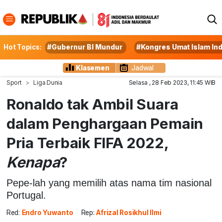
Hot Topics:
#Gubernur BI Mundur
#Kongres Umat Islam In
Klasemen
Jadwal
Sport
Liga Dunia
Selasa , 28 Feb 2023, 11:45 WIB
Ronaldo tak Ambil Suara
dalam Penghargaan Pemain
Pria Terbaik FIFA 2022,
Kenapa
?
Pepe-lah yang memilih atas nama tim nasional
Portugal.
Red:
Endro Yuwanto
Rep:
Afrizal Rosikhul Ilmi