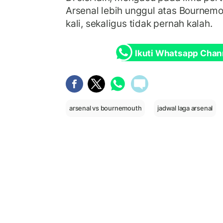
Arsenal lebih unggul atas Bournem
kali, sekaligus tidak pernah kalah.
Ikuti Whatsapp Chan
arsenal vs bournemouth
jadwal laga arsenal