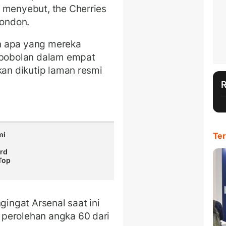
 menyebut, the Cherries
London.
n apa yang mereka
kebobolan dalam empat
kan dikutip laman resmi
mi
Ter
ord
Top
gingat Arsenal saat ini
perolehan angka 60 dari