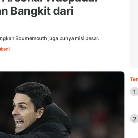
 Bangkit dari
angkan Bournemouth juga punya misi besar.
mbadi
Ter
1
2