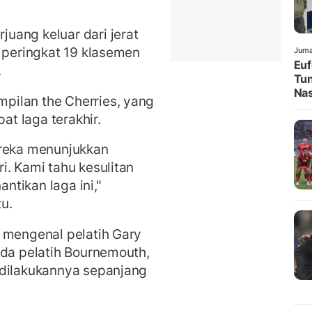
uang keluar dari jerat
i peringkat 19 klasemen
Juma
Euf
.
Tun
Nas
pilan the Cherries, yang
t laga terakhir.
ereka menunjukkan
i. Kami tahu kesulitan
tikan laga ini,"
tu.
 mengenal pelatih Gary
ada pelatih Bournemouth,
 dilakukannya sepanjang