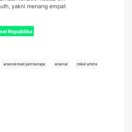
outh, yakni menang empat
nel Republika
arsenal main jam berapa
arsenal
mikel arteta