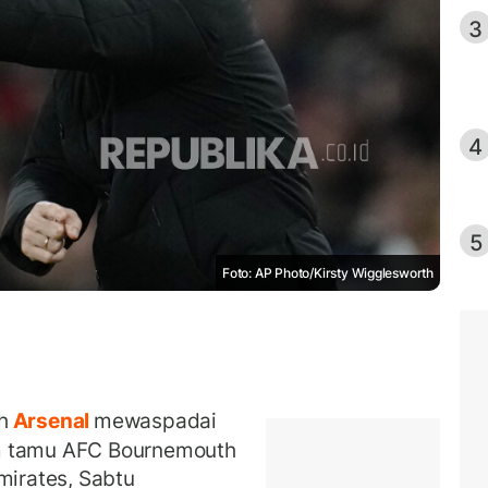
3
4
5
Foto: AP Photo/Kirsty Wigglesworth
h
Arsenal
mewaspadai
m tamu AFC Bournemouth
mirates, Sabtu