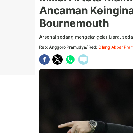
Ancaman Keinginan
Bournemouth
Arsenal sedang mengejar gelar juara, sed
Rep: Anggoro Pramudya/ Red:
Gilang Akbar Pra