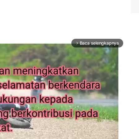
Baca selengkapnya
arrow_forward_ios