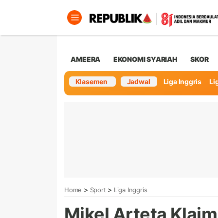
AMEERA
EKONOMI SYARIAH
SKOR
Klasemen
Jadwal
Liga Inggris
Lig
>
>
Home
Sport
Liga Inggris
Mikel Arteta Klai