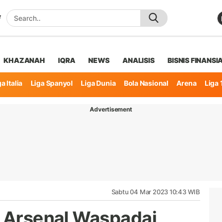
KHAZANAH
IQRA
NEWS
ANALISIS
BISNIS FINANSI
a Italia
Liga Spanyol
Liga Dunia
Bola Nasional
Arena
Liga 
Advertisement
Sabtu 04 Mar 2023 10:43 WIB
m Arsenal Waspadai