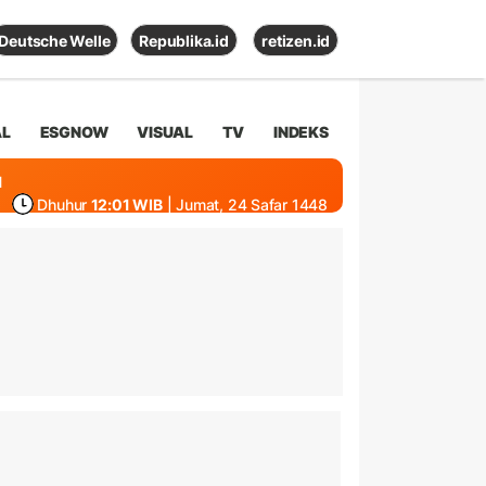
Deutsche Welle
Republika.id
retizen.id
AL
ESGNOW
VISUAL
TV
INDEKS
1
Dhuhur
12:01 WIB
| Jumat, 24 Safar 1448