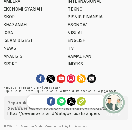
AMEERA
INTERNASIONAL
EKONOMI SYARIAH
TEKNO
SKOR
BISNIS FINANSIAL
KHAZANAH
ESGNOW
IQRA
VISUAL
ISLAM DIGEST
ENGLISH
NEWS
TV
ANALISIS
RAMADHAN
SPORT
INDEKS
About Us
|
Pedoman Siber
|
Disclaimer
Republika.id
|
Ihram.republika.co.id
|
Retizen.id
|
Rejabar.co.id
|
Rejogja.co.id
|
Republika telah diverifikasi oleh Dewan Pers
Sertifikat Nomor 1058/DP-Verifikasi/K/XII/2022
https://dewanpers.or.id/data/perusahaanpers
Ask me!
© 2026 PT Republika Media Mandiri - All Rights Reserved.