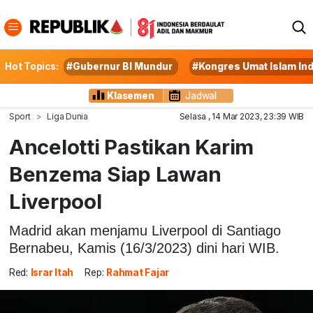
Hot Topics:
#Gubernur BI Mundur
#Kongres Umat Islam In
Klasemen
Jadwal
Sport
Liga Dunia
Selasa , 14 Mar 2023, 23:39 WIB
Ancelotti Pastikan Karim
Benzema Siap Lawan
Liverpool
Madrid akan menjamu Liverpool di Santiago
Bernabeu, Kamis (16/3/2023) dini hari WIB.
Red:
Israr Itah
Rep:
Rahmat Fajar