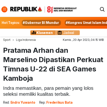
Hot Topics:
#Gubernur BI Mundur
#Kongres Umat Islam In
Klasemen
Jadwal
Sport
Liga Indonesia
Kamis , 20 Apr 2023, 04:15 WIB
Pratama Arhan dan
Marselino Dipastikan Perkuat
Timnas U-22 di SEA Games
Kamboja
Indra memastikan, para pemain yang lolos
seleksi memiliki kualitas terbaik.
Red:
Endro Yuwanto
Rep:
Frederikus Bata