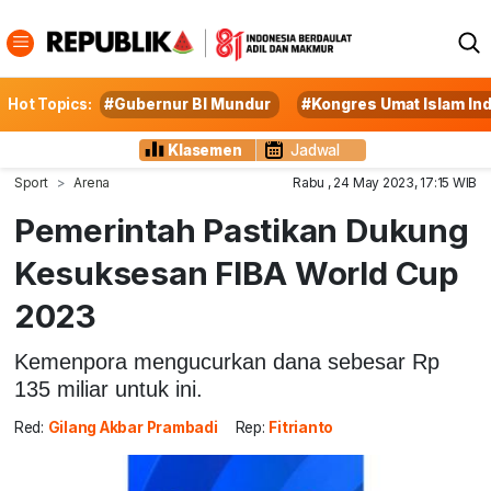
Hot Topics:
#Gubernur BI Mundur
#Kongres Umat Islam In
Klasemen
Jadwal
Sport
Arena
Rabu , 24 May 2023, 17:15 WIB
Pemerintah Pastikan Dukung
Kesuksesan FIBA World Cup
2023
Kemenpora mengucurkan dana sebesar Rp
135 miliar untuk ini.
Red:
Gilang Akbar Prambadi
Rep:
Fitrianto