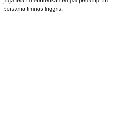
juga telah menorehkan empat penampilan
bersama timnas Inggris.