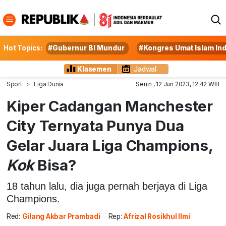
Hot Topics:
#Gubernur BI Mundur
#Kongres Umat Islam In
Klasemen
Jadwal
Sport
Liga Dunia
Senin , 12 Jun 2023, 12:42 WIB
Kiper Cadangan Manchester
City Ternyata Punya Dua
Gelar Juara Liga Champions,
Kok
Bisa?
18 tahun lalu, dia juga pernah berjaya di Liga
Champions.
Red:
Gilang Akbar Prambadi
Rep:
Afrizal Rosikhul Ilmi