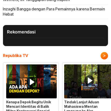
Inzaghi Bangga dengan Para Pemainnya karena Bermain
Hebat
Rekomendasi
>
Republika TV
Kenapa Depok Begitu Unik
Tindak Lanjut Aduan
Mencari Identitas di Balik
Mahasiswa Mentan
Mitos Kontroversi Special
Langsung ke Alor