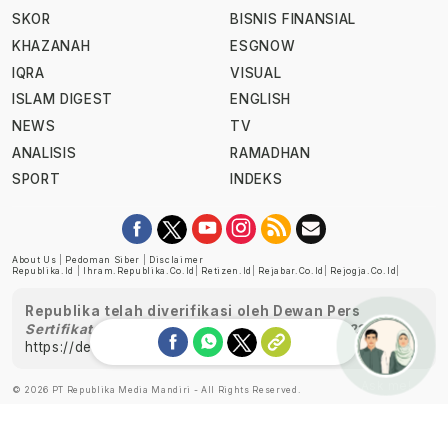
SKOR
BISNIS FINANSIAL
KHAZANAH
ESGNOW
IQRA
VISUAL
ISLAM DIGEST
ENGLISH
NEWS
TV
ANALISIS
RAMADHAN
SPORT
INDEKS
About Us
|
Pedoman Siber
|
Disclaimer
Republika.id
|
Ihram.republika.co.id
|
Retizen.id
|
Rejabar.co.id
|
Rejogja.co.id
|
Republika telah diverifikasi oleh Dewan Pers
Sertifikat Nomor 1058/DP-Verifikasi/K/XII/2022
https://dewanpers.or.id/data/perusahaanpers
Ask me!
© 2026 PT Republika Media Mandiri - All Rights Reserved.