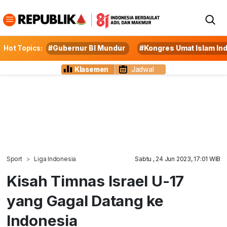
Hot Topics:
#Gubernur BI Mundur
#Kongres Umat Islam In
Klasemen
Jadwal
Sport
Liga Indonesia
Sabtu , 24 Jun 2023, 17:01 WIB
Kisah Timnas Israel U-17
yang Gagal Datang ke
Indonesia