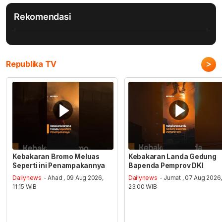
Rekomendasi
>
Republika TV
Kebakaran Bromo Meluas
Kebakaran Landa Gedung
Seperti ini Penampakannya
Bapenda Pemprov DKI
Dailynews
- Ahad , 09 Aug 2026,
Dailynews
- Jumat , 07 Aug 2026
11:15 WIB
23:00 WIB