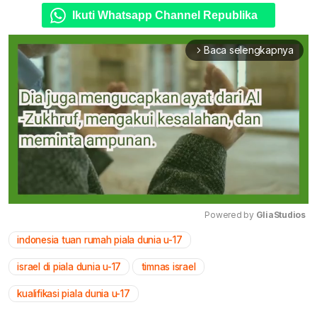
Ikuti Whatsapp Channel Republika
Baca selengkapnya
arrow_forward_ios
Powered by 
GliaStudios
indonesia tuan rumah piala dunia u-17
Mute
israel di piala dunia u-17
timnas israel
kualifikasi piala dunia u-17