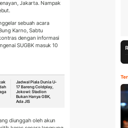
enayan, Jakarta. Nampak
but.
enggelar sebuah acara
Bung Karno, Sabtu
 kontras dengan informasi
engenai SUGBK masuk 10
Ter
cak
Jadwal Piala Dunia U-
dah
17 Bareng Coldplay,
raga
Jokowi: Stadion
Bukan Hanya GBK,
Ada JIS
ang diunggah oleh akun
itik keras secara langsung