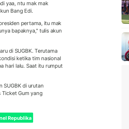
adi yaa, ntu mak mak
akun Bang Edi.
presiden pertama, itu mak
unya bapaknya," tulis akun
rbaru di SUGBK. Terutama
ndisi ketika tim nasional
 hari lalu. Saat itu rumput
n SUGBK di urutan
us Ticket Gum yang
nel Republika