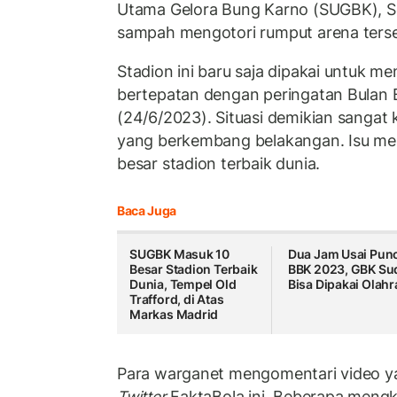
Utama Gelora Bung Karno (SUGBK), S
sampah mengotori rumput arena terse
Stadion ini baru saja dipakai untuk m
bertepatan dengan peringatan Bulan 
(24/6/2023). Situasi demikian sangat
yang berkembang belakangan. Isu m
besar stadion terbaik dunia.
Baca Juga
SUGBK Masuk 10
Dua Jam Usai Pun
Besar Stadion Terbaik
BBK 2023, GBK Su
Dunia, Tempel Old
Bisa Dipakai Olah
Trafford, di Atas
Markas Madrid
Para warganet mengomentari video y
Twitter
FaktaBola ini. Beberapa mengkr