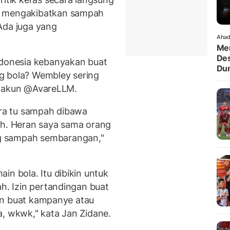
a mengakibatkan sampah
Ada juga yang
Ahad
Men
Des
ndonesia kebanyakan buat
Dun
g bola? Wembley sering
lis akun @AvareLLM.
ara tu sampah dibawa
ah. Heran saya sama orang
g sampah sembarangan,"
in bola. Itu dibikin untuk
ah. Izin pertandingan buat
iran buat kampanye atau
a, wkwk," kata Jan Zidane.