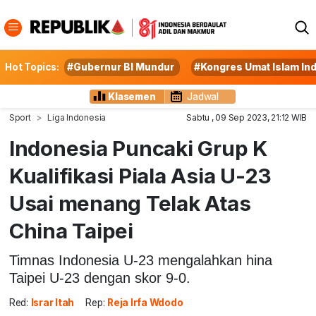
Hot Topics:
#Gubernur BI Mundur
#Kongres Umat Islam In
Klasemen
Jadwal
Sport
Liga Indonesia
Sabtu , 09 Sep 2023, 21:12 WIB
Indonesia Puncaki Grup K
Kualifikasi Piala Asia U-23
Usai menang Telak Atas
China Taipei
Timnas Indonesia U-23 mengalahkan hina
Taipei U-23 dengan skor 9-0.
Red:
Israr Itah
Rep:
Reja Irfa Wdodo