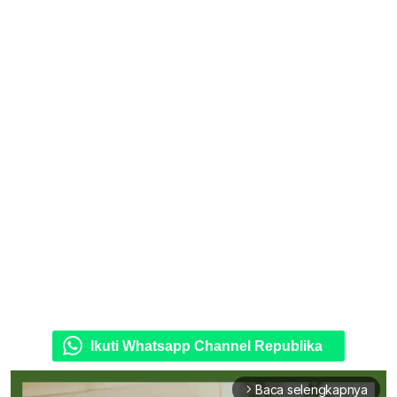
Ikuti Whatsapp Channel Republika
Baca selengkapnya
arrow_forward_ios