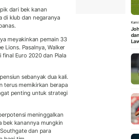
pik dari bek kanan
 di klub dan negaranya
Kami
panas.
Joh
dan
nya meyakinkan pemain 33
Law
e Lions. Pasalnya, Walker
 final Euro 2020 dan Piala
pensiun sebanyak dua kali.
dan terus memikirkan berapa
gat penting untuk strategi
 berpotensi meninggalkan
a bek kanannya mungkin
 Southgate dan para
a bagi tim.