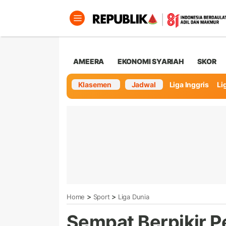
AMEERA
EKONOMI SYARIAH
SKOR
Klasemen
Jadwal
Liga Inggris
Lig
>
>
Home
Sport
Liga Dunia
Sempat Berpikir P