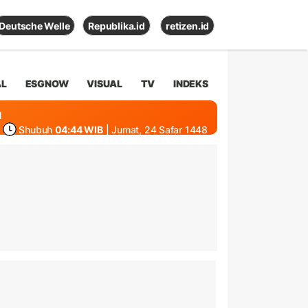
Deutsche Welle
Republika.id
retizen.id
AL
ESGNOW
VISUAL
TV
INDEKS
1
Shubuh
04:44 WIB
| Jumat, 24 Safar 1448