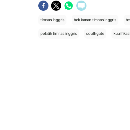
timnas inggris
bek kanan timnas inggris
be
pelatih timnas inggris
southgate
kualifika