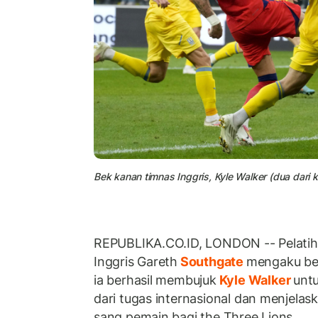
Bek kanan timnas Inggris, Kyle Walker (dua dari ki
REPUBLIKA.CO.ID, LONDON -- Pelatih 
Inggris Gareth
Southgate
mengaku ber
ia berhasil membujuk
Kyle Walker
unt
dari tugas internasional dan menjela
sang pemain bagi the Three Lions.