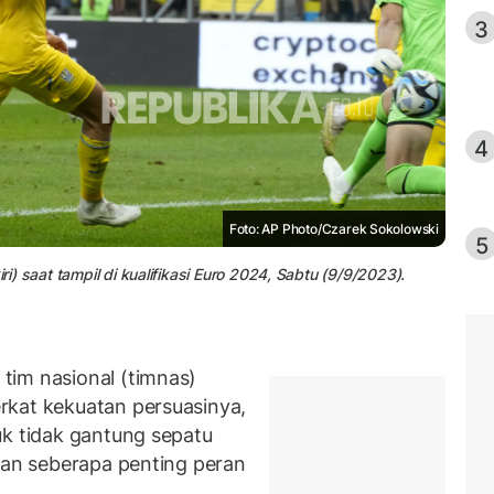
3
4
Foto: AP Photo/Czarek Sokolowski
5
ri) saat tampil di kualifikasi Euro 2024, Sabtu (9/9/2023).
tim nasional (timnas)
kat kekuatan persuasinya,
uk tidak gantung sepatu
skan seberapa penting peran