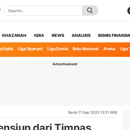
KHAZANAH
IQRA
NEWS
ANALISIS
BISNIS FINANSI
a Italia
Liga Spanyol
Liga Dunia
Bola Nasional
Arena
Liga 
Advertisement
Senin 11 Sep 2023 15:51 WIB
ensiun dari Timnas