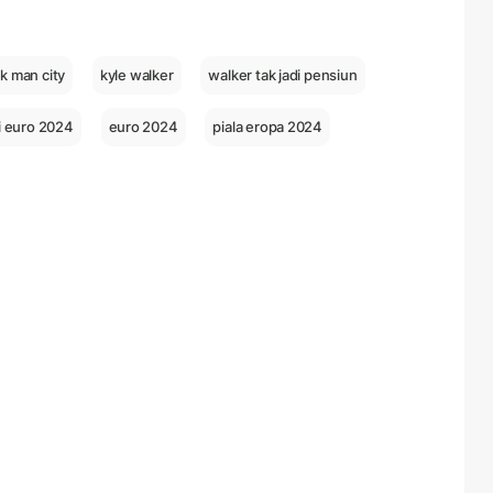
k man city
kyle walker
walker tak jadi pensiun
si euro 2024
euro 2024
piala eropa 2024