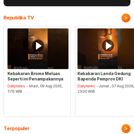
>
Republika TV
Kebakaran Bromo Meluas
Kebakaran Landa Gedung
Seperti ini Penampakannya
Bapenda Pemprov DKI
Dailynews
- Ahad , 09 Aug 2026,
Dailynews
- Jumat , 07 Aug 2026
11:15 WIB
23:00 WIB
>
Terpopuler