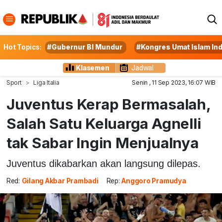
Hot Topics:
#Gubernur BI Mundur
#Kongres Umat Islam In
Klasemen
Jadwal
Sport
Liga Italia
Senin , 11 Sep 2023, 16:07 WIB
Juventus Kerap Bermasalah,
Salah Satu Keluarga Agnelli
tak Sabar Ingin Menjualnya
Juventus dikabarkan akan langsung dilepas.
Red:
Gilang Akbar Prambadi
Rep:
Anggoro Pramudya