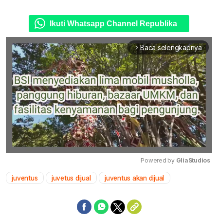
Ikuti Whatsapp Channel Republika
Baca selengkapnya
arrow_forward_ios
Powered by 
GliaStudios
juventus
juvetus dijual
juventus akan dijual
Mute