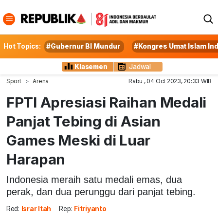
Hot Topics:
#Gubernur BI Mundur
#Kongres Umat Islam In
Klasemen
Jadwal
Sport
Arena
Rabu , 04 Oct 2023, 20:33 WIB
FPTI Apresiasi Raihan Medali
Panjat Tebing di Asian
Games Meski di Luar
Harapan
Indonesia meraih satu medali emas, dua
perak, dan dua perunggu dari panjat tebing.
Red:
Israr Itah
Rep:
Fitriyanto