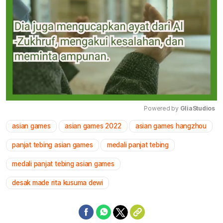
Powered by 
GliaStudios
asian games
asian games 2022
asian games hangzhou
Mute
panjat tebing asian games
medali panjat tebing
medali panjat tebing asian games
desak made rita kusuma dewi